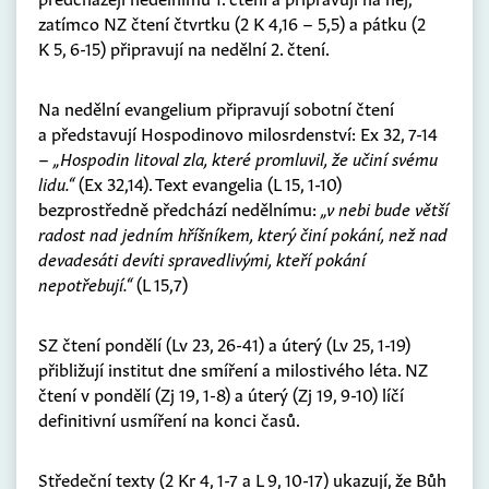
zatímco NZ čtení čtvrtku (2 K 4,16 – 5,5) a pátku (2
K 5, 6-15) připravují na nedělní 2. čtení.
Na nedělní evangelium připravují sobotní čtení
a představují Hospodinovo milosrdenství: Ex 32, 7-14
–
„Hospodin litoval zla, které promluvil, že učiní svému
lidu.“
(Ex 32,14). Text evangelia (L 15, 1-10)
bezprostředně předchází nedělnímu:
„v nebi bude větší
radost nad jedním hříšníkem, který činí pokání, než nad
devadesáti devíti spravedlivými, kteří pokání
nepotřebují.“
(L 15,7)
SZ čtení pondělí (Lv 23, 26-41) a úterý (Lv 25, 1-19)
přibližují institut dne smíření a milostivého léta. NZ
čtení v pondělí (Zj 19, 1-8) a úterý (Zj 19, 9-10) líčí
definitivní usmíření na konci časů.
Středeční texty (2 Kr 4, 1-7 a L 9, 10-17) ukazují, že Bůh