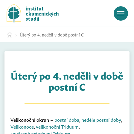
S
institut
k
ekumenických
i
studií
p
t
Úterý po 4. neděli v době postní C
o
c
o
n
t
Úterý po 4. neděli v době
e
n
postní C
t
Velikonoční okruh –
postní doba
,
neděle postní doby
,
Velikonoce
,
velikonoční Triduum
,
současné ortodoxní Triduum
,