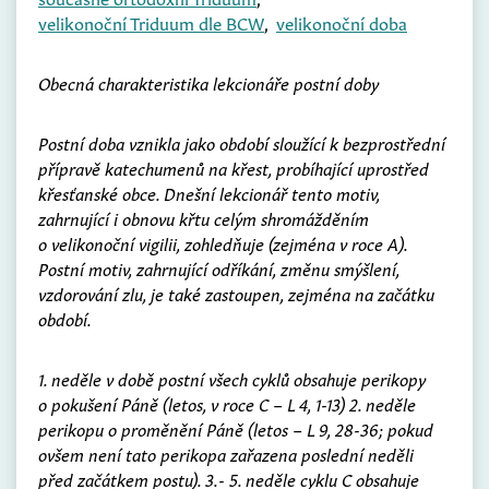
velikonoční Triduum dle BCW
,
velikonoční doba
Obecná charakteristika lekcionáře postní doby
Postní doba vznikla jako období sloužící k bezprostřední
přípravě katechumenů na křest, probíhající uprostřed
křesťanské obce. Dnešní lekcionář tento motiv,
zahrnující i obnovu křtu celým shromážděním
o velikonoční vigilii, zohledňuje (zejména v roce A).
Postní motiv, zahrnující odříkání, změnu smýšlení,
vzdorování zlu, je také zastoupen, zejména na začátku
období.
1. neděle v době postní všech cyklů obsahuje perikopy
o pokušení Páně (letos, v roce C – L 4, 1-13) 2. neděle
perikopu o proměnění Páně (letos – L 9, 28-36; pokud
ovšem není tato perikopa zařazena poslední neděli
před začátkem postu). 3.- 5. neděle cyklu C obsahuje