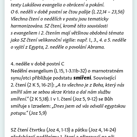
texty Lukášova evangelia o obrácení a pokání.
O 6. neděli v době postní se čtou pašije (L 22,14 – 23,56)
Všechna čtení o nedělích v postu jsou tematicky
harmonizována. SZ čtení, kromě této souvislosti
s evangeliem i 2. čtením mají většinou obdobná témata
jako SZ čtení velikonoční vigilie: např. 1., 3., 4. a 5. neděle
o vyjití z Egypta, 2. neděle o povolání Abrama.
4. neděle v době postní C
Nedělní evangelium (L 15, 1-3.11b-32) o marnotratném
synu/otci přibližuje podstatu
smíření
. Související
2. čtení (2 K 5, 16-21):
„A to všechno je z Boha, který nás
smířil sám se sebou skrze Krista a dal nám službu
smíření.“
(2 K 5,18). I v 1. čtení (Joz 5, 9-12) se Bůh
smiřuje s Izraelem: „
Dnes jsem od vás odvalil egyptskou
potupu.“
(Joz 5,9)
SZ čtení čtvrtku (Joz 4, 1-13) a pátku (Joz 4, 14-24)
předcházejí nedělnímu 1. čtení a připravují na něj,