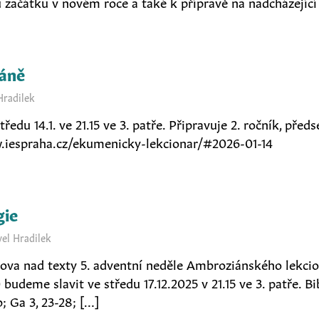
 začátku v novém roce a také k přípravě na nadcházející
Páně
Hradilek
ředu 14.1. ve 21.15 ve 3. patře. Připravuje 2. ročník, před
w.iespraha.cz/ekumenicky-lekcionar/#2026-01-14
gie
vel Hradilek
slova nad texty 5. adventní neděle Ambroziánského lekci
budeme slavit ve středu 17.12.2025 v 21.15 ve 3. patře. Bi
b; Ga 3, 23-28; […]