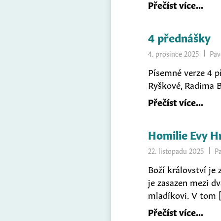
Přečíst více
4 přednášky
4. prosince 2025
Pav
Písemné verze 4 p
Ryškové, Radima B
Přečíst více
Homilie Evy Hr
22. listopadu 2025
P
Boží království je 
je zasazen mezi dv
mladíkovi. V tom 
Přečíst více