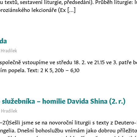
ru textů, sestavení liturgie, předsedání). Průběh liturgie:
broziánského lekcionáře (Ex […]
eda
 Hradilek
polečně vstoupíme ve středu 18. 2. ve 21.15 ve 3. patře 
m popela. Text: 2 K 5, 20b – 6,10
služebníka – homilie Davida Shina (2. r.)
 Hradilek
15–21)Sešli jsme se na novoroční liturgii s texty z Deutero-
ngelia. Dnešní bohoslužbu vnímám jako dobrou příležit