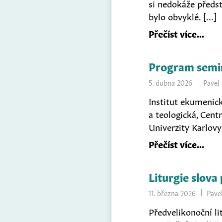
si nedokáže předst
bylo obvyklé. […]
Přečíst více
Program seminá
5. dubna 2026
Pavel
Institut ekumenick
a teologická, Cent
Univerzity Karlovy
Přečíst více
Liturgie slova
11. března 2026
Pave
Předvelikonoční lit