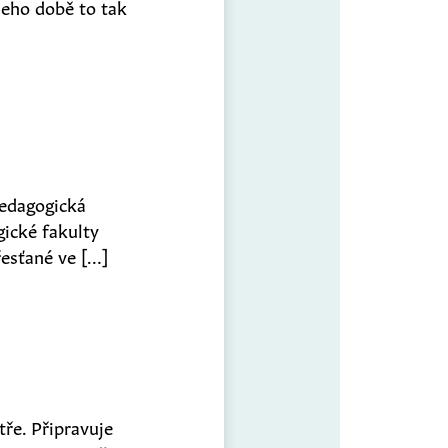
 jeho době to tak
pedagogická
gické fakulty
řesťané ve […]
tře. Připravuje