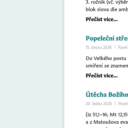
3. ročník (vč. výbě
blok slova dle am
Přečíst více
Popeleční stř
15. února 2026
Pavel
Do Velkého postu s
smíření se znamení
Přečíst více
Útěcha Božího 
20. ledna 2026
Pavel
(Iz 51,1–16; Mt 12,
a z Matoušova eva