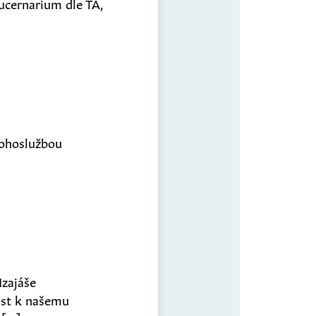
 lucernarium dle TA,
bohoslužbou
Izajáše
ost k našemu