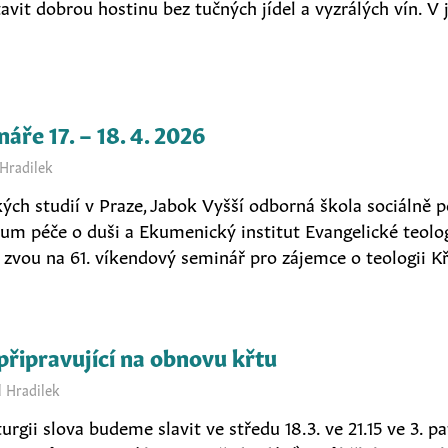
avit dobrou hostinu bez tučných jídel a vyzrálých vín. V
ře 17. – 18. 4. 2026
 Hradilek
ých studií v Praze, Jabok Vyšší odborná škola sociálně 
rum péče o duši a Ekumenický institut Evangelické teolo
 zvou na 61. víkendový seminář pro zájemce o teologii K
 připravující na obnovu křtu
l Hradilek
urgii slova budeme slavit ve středu 18.3. ve 21.15 ve 3. pa