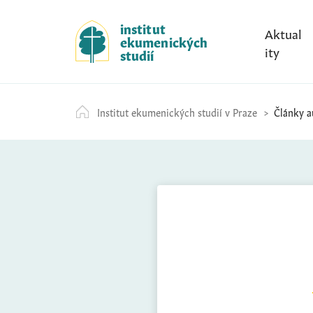
S
k
institut
Aktual
ekumenických
i
ity
studií
p
t
o
Institut ekumenických studií v Praze
Články a
c
o
n
t
e
n
t