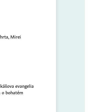
hrta, Mirei
Lukášova evangelia
 a o bohatém