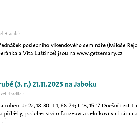
el Hradilek
řednášek posledního víkendového semináře (Miloše Rejc
eránka a Víta Luštince) jsou na www.getsemany.cz
ubé (3. r.) 21.11.2025 na Jaboku
avel Hradilek
za rohem Jr 22, 18-30; L 1, 68-79; L 18, 15-17 Dnešní text 
a příběhy, podobenství o farizeovi a celníkovi v chrámu
[…]