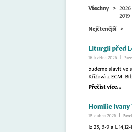
Všechny
2026
2019
Nejčtenější
Liturgii před 
16. května 2026
Pave
budeme slavit ve st
Křížová z ECM. Bi
Přečíst více
Homilie Ivany 
18. dubna 2026
Pave
Iz 25, 6-9 a L 14,