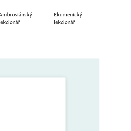
Ambrosiánský
Ekumenický
lekcionář
lekcionář