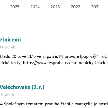
2025
2024
2023
2022
2021
Letnicemi
l Hradilek
ředu 20.5. ve 21.15 ve 3. patře. Připravuje (poprvé) 1. ro
blické texty: https://www.iespraha.cz/ekumenicky-lekci
Velechovské (2. r.)
l Hradilek
12-14 Společným tématem prvního čtení a evangelia je hosti