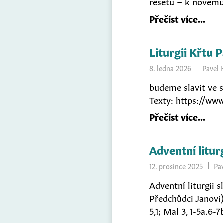
resetu – k novému
Přečíst více
Liturgii Křtu 
8. ledna 2026
Pavel 
budeme slavit ve st
Texty: https://ww
Přečíst více
Adventní litur
12. prosince 2025
Pa
Adventní liturgii 
Předchůdci Janovi) 
5,1; Mal 3, 1-5a.6-7