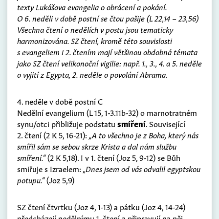
texty Lukášova evangelia o obrácení a pokání.
O 6. neděli v době postní se čtou pašije (L 22,14 – 23,56)
Všechna čtení o nedělích v postu jsou tematicky
harmonizována. SZ čtení, kromě této souvislosti
s evangeliem i 2. čtením mají většinou obdobná témata
jako SZ čtení velikonoční vigilie: např. 1., 3., 4. a 5. neděle
o vyjití z Egypta, 2. neděle o povolání Abrama.
4. neděle v době postní C
Nedělní evangelium (L 15, 1-3.11b-32) o marnotratném
synu/otci přibližuje podstatu
smíření
. Související
2. čtení (2 K 5, 16-21):
„A to všechno je z Boha, který nás
smířil sám se sebou skrze Krista a dal nám službu
smíření.“
(2 K 5,18). I v 1. čtení (Joz 5, 9-12) se Bůh
smiřuje s Izraelem: „
Dnes jsem od vás odvalil egyptskou
potupu.“
(Joz 5,9)
SZ čtení čtvrtku (Joz 4, 1-13) a pátku (Joz 4, 14-24)
předcházejí nedělnímu 1. čtení a připravují na něj,