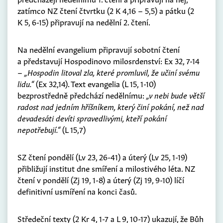
zatímco NZ čtení čtvrtku (2 K 4,16 – 5,5) a pátku (2
K 5, 6-15) připravují na nedělní 2. čtení.
Na nedělní evangelium připravují sobotní čtení
a představují Hospodinovo milosrdenství: Ex 32, 7-14
–
„Hospodin litoval zla, které promluvil, že učiní svému
lidu.“
(Ex 32,14). Text evangelia (L 15, 1-10)
bezprostředně předchází nedělnímu:
„v nebi bude větší
radost nad jedním hříšníkem, který činí pokání, než nad
devadesáti devíti spravedlivými, kteří pokání
nepotřebují.“
(L 15,7)
SZ čtení pondělí (Lv 23, 26-41) a úterý (Lv 25, 1-19)
přibližují institut dne smíření a milostivého léta. NZ
čtení v pondělí (Zj 19, 1-8) a úterý (Zj 19, 9-10) líčí
definitivní usmíření na konci časů.
Středeční texty (2 Kr 4, 1-7 a L 9, 10-17) ukazují, že Bůh