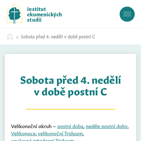
S
institut
k
ekumenických
i
studií
p
t
Sobota před 4. nedělí v době postní C
o
c
o
n
t
Sobota před 4. nedělí
e
n
v době postní C
t
Velikonoční okruh –
postní doba
,
neděle postní doby
,
Velikonoce
,
velikonoční Triduum
,
současné ortodoxní Triduum
,