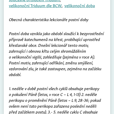
velikonoční Triduum dle BCW
,
velikonoční doba
Obecná charakteristika lekcionáře postní doby
Postní doba vznikla jako období sloužící k bezprostřední
přípravě katechumenů na křest, probíhající uprostřed
křesťanské obce. Dnešní lekcionář tento motiv,
zahrnující i obnovu křtu celým shromážděním
o velikonoční vigilii, zohledňuje (zejména v roce A).
Postní motiv, zahrnující odříkání, změnu smýšlení,
vzdorování zlu, je také zastoupen, zejména na začátku
období.
1. neděle v době postní všech cyklů obsahuje perikopy
o pokušení Páně (letos, v roce C – L 4, 1-13) 2. neděle
perikopu o proměnění Páně (letos – L 9, 28-36; pokud
ovšem není tato perikopa zařazena poslední neděli
před začátkem postu). 3.- 5. neděle cyklu C obsahuje