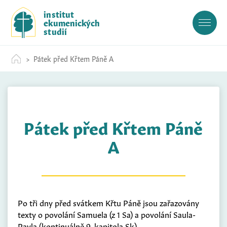
S
institut
k
ekumenických
i
studií
p
t
Pátek před Křtem Páně A
o
c
o
n
t
Pátek před Křtem Páně
e
n
A
t
Po tři dny před svátkem Křtu Páně jsou zařazovány
texty o povolání Samuela (z 1 Sa) a povolání Saula-
Pavla (kontinuálně 9. kapitola Sk).