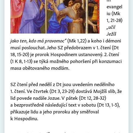
evangel
iu (Mk
1, 21-28)
„učil
Ježíš
jako ten, kdo má pravomoc“
(Mk 1,22) a koho i démoni
musí poslouchat. Jeho SZ předobrazem v 1. čtení (Dt
18, 15-20) je prorok Hospodinem ustanovený. 2. čtení
(1 K 8, 1-13) se týká možného pohoršení při konzumaci
masa obětovaného modlám.
SZ čtení před nedělí z Dt jsou uvedením nedělního
1. čtení. Ve čtvrtek (Dt 3, 23-29) dostává Mojžíš slib, že
lid povede nadále Jozue. V pátek (Dt 12, 28-32)
a bezprostředně následující text v sobotu (Dt 13, 1-5),
přikazuje lidu a jeho proroku aby směřoval
k Hospodinu.