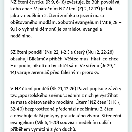
NZ čtení čtvrtku (Ř 9, 6-18) zvěstuje, že Bůh povolává,
koho chce. V pátečním NZ čtení (Zj 2, 12-17) je tak
jako v nedělním 2. čtení zmínka o jezení masa
obětovaného modlám. Sobotní evangelium (Mt 8,28 –
9,1) o vyhnání démonů je paralelou evangelia
nedělního.
SZ čtení pondělí (Nu 22, 1-21) a úterý (Nu 12, 22-28)
obsahují Bileámův příběh. Věštec musí říkat, co chce
Hospodin, nikoli co by chtěl sám. Ve středu (Jr 29, 1-
14) varuje Jeremiáš před falešnými proroky.
V NZ čtení pondělí (Sk 21, 17-26) Pavel popisuje závěry
tzv. „apoštolského sněmu“. Jedním z nich je vystříhat
se masa obětovaného modlám. Úterní NZ čtení (1 K 7,
32-40) bezprostředně předchází nedělnímu 2. čtení
a obsahuje další pokyny praktického života. Středeční
evangelium (Mk 5, 1-20) souvisí s nedělním dalším
příběhem vymítání zlých duchů.