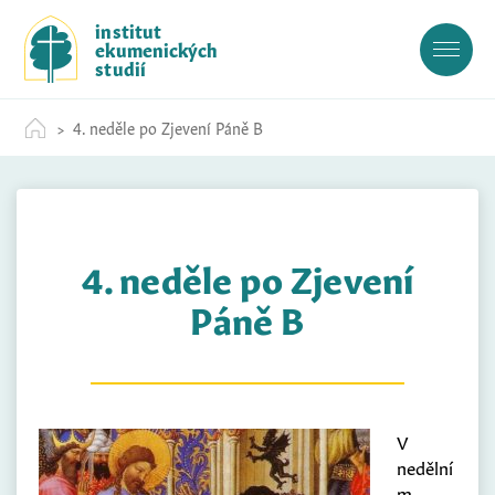
S
institut
k
ekumenických
i
studií
p
t
4. neděle po Zjevení Páně B
o
c
o
n
t
4. neděle po Zjevení
e
n
Páně B
t
V
nedělní
m