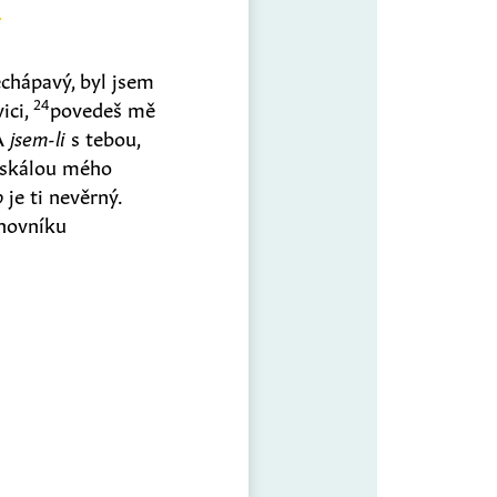
echápavý, byl jsem
24
ici,
povedeš mě
A
jsem-li
s tebou,
skálou mého
o
je ti nevěrný.
anovníku