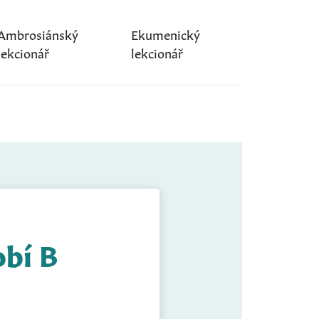
Ambrosiánský
Ekumenický
lekcionář
lekcionář
obí B