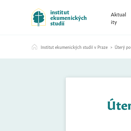
S
k
institut
Aktual
ekumenických
i
ity
studií
p
t
o
Institut ekumenických studií v Praze
Úterý po 
c
o
n
t
e
n
t
Úter