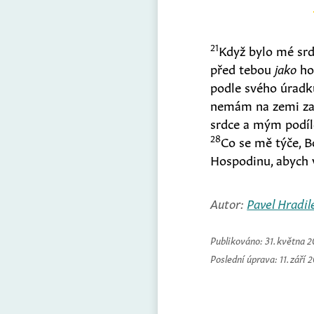
21
Když bylo mé srdc
před tebou
jako
ho
podle svého úradk
nemám na zemi za
srdce a mým podí
28
Co se mě týče, B
Hospodinu, abych 
Autor:
Pavel Hradil
Publikováno:
31. května 
Poslední úprava:
11. září 