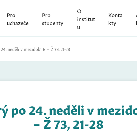
O
Pro
Pro
Konta
institut
uchazeče
studenty
kty
u
24. neděli v mezidobí B – Ž 73, 21-28
ý po 24. neděli v mezid
– Ž 73, 21-28