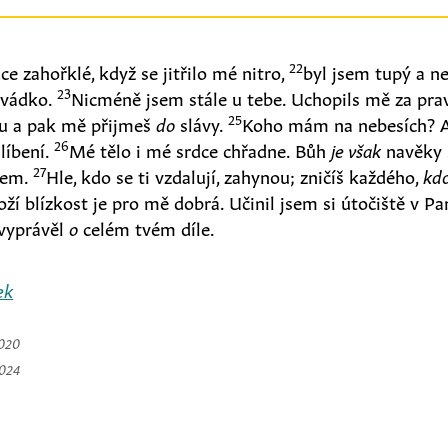
22
e zahořklé, když se jitřilo mé nitro,
byl jsem tupý a n
23
vádko.
Nicméně jsem stále u tebe. Uchopils mě za prav
25
u a pak mě přijmeš
do
slávy.
Koho mám na nebesích? 
26
líbení.
Mé tělo i mé srdce chřadne. Bůh
je však
navěky 
27
lem.
Hle, kdo se ti vzdalují, zahynou; zničíš každého,
kd
oží blízkost je pro mě dobrá. Učinil jsem si útočiště v P
vyprávěl
o
celém tvém díle.
ek
2020
2024