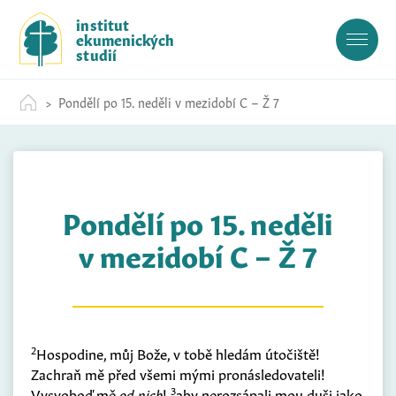
S
institut
k
ekumenických
i
studií
p
t
Pondělí po 15. neděli v mezidobí C – Ž 7
o
c
o
n
t
Pondělí po 15. neděli
e
n
v mezidobí C – Ž 7
t
2
Hospodine, můj Bože, v tobě hledám útočiště!
Zachraň mě před všemi mými pronásledovateli!
3
Vysvoboď mě
od nich
!
aby nerozsápali mou duši jako