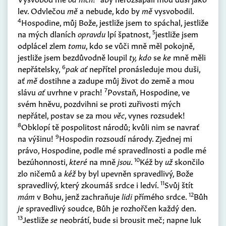
lev. Odvlečou
mě
a nebude, kdo by
mě
vysvobodil.
4
Hospodine, můj Bože, jestliže jsem to spáchal, jestliže
5
na mých dlaních
opravdu
lpí špatnost,
jestliže jsem
odplácel zlem
tomu
, kdo se vůči mně měl pokojně,
jestliže jsem bezdůvodně loupil
ty, kdo
se
ke
mně měli
6
nepřátelsky,
pak ať
nepřítel pronásleduje mou duši,
ať
mě
dostihne a zadupe můj život do země a mou
7
slávu
ať
uvrhne v prach!
Povstaň, Hospodine, ve
svém hněvu, pozdvihni se proti zuřivosti mých
nepřátel, postav se za mou
věc
, vynes rozsudek!
8
Obklopí tě pospolitost národů; kvůli nim se navrať
9
na výšinu!
Hospodin rozsoudí národy. Zjednej mi
právo, Hospodine, podle mé spravedlnosti a podle mé
10
bezúhonnosti,
které
na mně
jsou
.
Kéž by
už
skončilo
zlo ničemů a
kéž
by byl upevněn spravedlivý, Bože
11
spravedlivý, který zkoumáš srdce i ledví.
Svůj štít
12
mám
v Bohu, jenž zachraňuje
lidi
přímého srdce.
Bůh
je
spravedlivý soudce, Bůh je rozhořčen každý den.
13
Jestliže
se
neobrátí, bude si brousit meč; napne luk