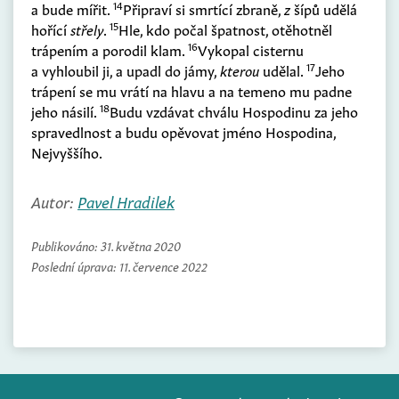
14
a bude mířit.
Připraví si smrtící zbraně,
z
šípů udělá
15
hořící
střely
.
Hle, kdo počal špatnost, otěhotněl
16
trápením a porodil klam.
Vykopal cisternu
17
a vyhloubil ji, a upadl do jámy,
kterou
udělal.
Jeho
trápení se mu vrátí na hlavu a na temeno mu padne
18
jeho násilí.
Budu vzdávat chválu Hospodinu za jeho
spravedlnost a budu opěvovat jméno Hospodina,
Nejvyššího.
Autor:
Pavel Hradilek
Publikováno:
31. května 2020
Poslední úprava:
11. července 2022