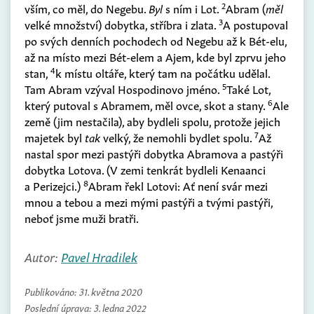
2
vším, co měl, do Negebu.
Byl
s ním i Lot.
Abram (
měl
3
velké množství) dobytka, stříbra i zlata.
A postupoval
po svých denních pochodech od Negebu až k Bét-elu,
až na místo mezi Bét-elem a Ajem, kde byl zprvu jeho
4
stan,
k místu oltáře, který tam na počátku udělal.
5
Tam Abram vzýval Hospodinovo jméno.
Také Lot,
6
který putoval s Abramem, měl ovce, skot a stany.
Ale
země (jim nestačila), aby bydleli spolu, protože jejich
7
majetek byl
tak
velký, že nemohli bydlet spolu.
Až
nastal spor mezi pastýři dobytka Abramova a pastýři
dobytka Lotova. (V zemi tenkrát bydleli Kenaanci
8
a Perizejci.)
Abram řekl Lotovi: Ať není svár mezi
mnou a tebou a mezi mými pastýři a tvými pastýři,
neboť jsme muži bratři.
Autor:
Pavel Hradilek
Publikováno:
31. května 2020
Poslední úprava:
3. ledna 2022