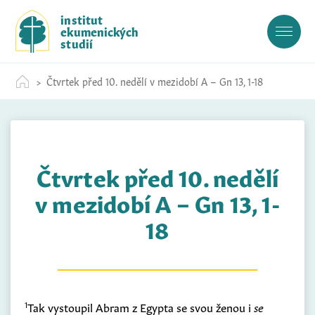
S
institut
k
ekumenických
i
studií
p
t
Čtvrtek před 10. nedělí v mezidobí A – Gn 13, 1-18
o
c
o
n
t
Čtvrtek před 10. nedělí
e
n
v mezidobí A – Gn 13, 1-
t
18
1
Tak vystoupil Abram z Egypta se svou ženou i
se