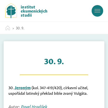
S
institut
k
ekumenických
i
studií
p
t
30. 9.
o
c
o
n
t
30. 9.
e
n
t
30.
Jeroným
(kol. 347-419/420), církevní učitel,
uspořádal latinský překlad bible zvaný Vulgáta.
Autor:
Pavel Hradilek