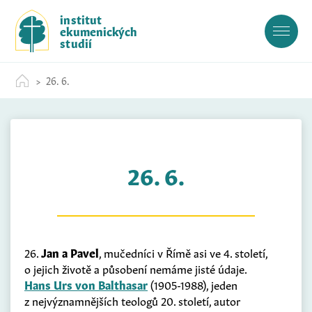
S
institut
k
ekumenických
i
studií
p
t
26. 6.
o
c
o
n
t
26. 6.
e
n
t
26.
Jan a Pavel
, mučedníci v Římě asi ve 4. století,
o jejich životě a působení nemáme jisté údaje.
Hans Urs von Balthasar
(1905-1988), jeden
z nejvýznamnějších teologů 20. století, autor