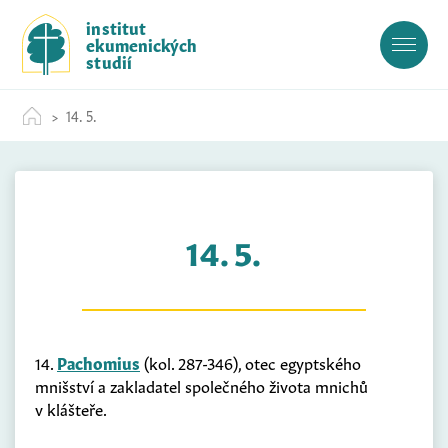
S
institut
k
ekumenických
i
studií
p
t
14. 5.
o
c
o
n
t
14. 5.
e
n
t
14.
Pachomius
(kol. 287-346), otec egyptského
mnišství a zakladatel společného života mnichů
v klášteře.