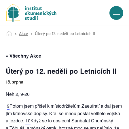
S
institut
k
ekumenických
i
studií
p
t
Akce
Úterý po 12. neděli po Letnicích II
o
c
o
« Všechny Akce
n
t
e
Úterý po 12. neděli po Letnicích II
n
18. srpna
t
Neh 2, 9-20
9
Potom jsem přišel k místodržitelům Zaeufratí a dal jsem
jim královské dopisy. Král se mnou poslal velitele vojska
a jezdce.
10
Když se to doslechl Sanbalat Chorónský
a Tóbijáš, amónský otrok, hrozně moc se jim nelíbilo, že