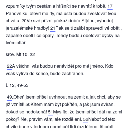
vzpurníky tvým cestám a hříšníci se navrátí k tobě.
17
Panovníku, otevři mé rty, má ústa budou zvěstovat tvou
chválu.
20
Ve své přízni prokaž dobro Sijónu, vybuduj
jeruzalémské hradby!
21
Pak se ti zalíbí spravedlivé oběti,
zápalné oběti i celopaly. Tehdy budou obětovat býčky na
tvém oltáři.
srov. Mt 10, 22
22
A všichni vás budou nenávidět pro mé jméno. Kdo
však vytrvá do konce, bude zachráněn.
L 12, 49-53
49
„Oheň jsem přišel uvrhnout na zemi; a jak chci, aby se
již vznítil!
50
Křtem mám být pokřtěn, a jak jsem svírán,
dokud se nedokoná!
51
Myslíte, že jsem přišel dát na zemi
pokoj? Ne, pravím vám, ale rozdělení.
52
Neboť od této
chvíle bude v jednom domě pět lidí rozděleno: tři proti