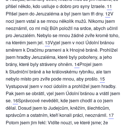
přišel někdo, kdo usiluje o dobro pro syny Izraele.
11
Přišel jsem do Jeruzaléma a byl jsem tam tři dny.
12
V
noci jsem vstal a se mnou několik mužů. Nikomu jsem
neoznámil, co mi můj Bůh položil na srdce, abych učinil
pro Jeruzalém. Nebylo se mnou žádné zvíře kromě toho,
na kterém jsem jel.
13
Vyjel jsem v noci Údolní bránou
směrem k Dračímu prameni a k Hnojné bráně. Prohlížel
jsem hradby Jeruzaléma, které byly pobořeny, a jeho
brány, které byly stráveny ohněm.
14
Projel jsem
k Studniční bráně a ke královskému rybníku, ale tam
nebylo místo pro zvíře pode mnou, aby prošlo.
15
Vystupoval jsem v noci údolím a prohlížel jsem hradby.
Pak jsem se obrátil, vjel jsem Údolní bránou a vrátil jsem
se.
16
Správcové nevěděli, kde jsem chodil a co jsem
dělal. Dosud jsem to Judejcům, kněžím, šlechticům,
správcům a ostatním, kteří konali práci, neoznámil.
17
Potom jsem jim řekl: Vidíte nouzi, ve které jsme; že