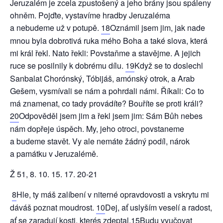
Jeruzalém je zcela zpustošený a jeho brány jsou spáleny
ohněm. Pojďte, vystavíme hradby Jeruzaléma
a nebudeme už v potupě.
18
Oznámil jsem jim, jak nade
mnou byla dobrotivá ruka mého Boha a také slova, která
mi král řekl. Nato řekli: Povstaňme a stavějme. A jejich
ruce se posilnily k dobrému dílu.
19
Když se to doslechl
Sanbalat Chorónský, Tóbijáš, amónský otrok, a Arab
Gešem, vysmívali se nám a pohrdali námi. Říkali: Co to
má znamenat, co tady provádíte? Bouříte se proti králi?
20
Odpověděl jsem jim a řekl jsem jim: Sám Bůh nebes
nám dopřeje úspěch. My, jeho otroci, povstaneme
a budeme stavět. Vy ale nemáte žádný podíl, nárok
a památku v Jeruzalémě.
Ž 51, 8. 10. 15. 17. 20-21
8
Hle, ty máš zalíbení v niterné opravdovosti a vskrytu mi
dáváš poznat moudrost.
10
Dej, ať uslyším veselí a radost,
ať se zaradují kosti, kterés zdeptal.
15
Budu vyučovat