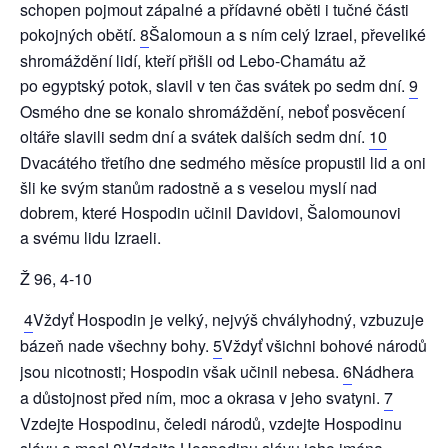
schopen pojmout zápalné a přídavné oběti i tučné části
pokojných obětí.
8
Šalomoun a s ním celý Izrael, převeliké
shromáždění lidí, kteří přišli od Lebo-Chamátu až
po egyptský potok, slavil v ten čas svátek po sedm dní.
9
Osmého dne se konalo shromáždění, neboť posvěcení
oltáře slavili sedm dní a svátek dalších sedm dní.
10
Dvacátého třetího dne sedmého měsíce propustil lid a oni
šli ke svým stanům radostně a s veselou myslí nad
dobrem, které Hospodin učinil Davidovi, Šalomounovi
a svému lidu Izraeli.
Ž 96, 4-10
4
Vždyť Hospodin je velký, nejvýš chvályhodný, vzbuzuje
bázeň nade všechny bohy.
5
Vždyť všichni bohové národů
jsou nicotnosti; Hospodin však učinil nebesa.
6
Nádhera
a důstojnost před ním, moc a okrasa v jeho svatyni.
7
Vzdejte Hospodinu, čeledi národů, vzdejte Hospodinu