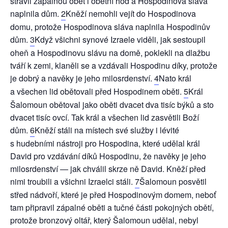
strávil zápalnou oběť i obětní hod a Hospodinova sláva
naplnila dům.
2
Kněží nemohli vejít do Hospodinova
domu, protože Hospodinova sláva naplnila Hospodinův
dům.
3
Když všichni synové Izraele viděli, jak sestoupil
oheň a Hospodinovu slávu na domě, poklekli na dlažbu
tváří k zemi, klaněli se a vzdávali Hospodinu díky, protože
je dobrý a navěky je jeho milosrdenství.
4
Nato král
a všechen lid obětovali před Hospodinem oběti.
5
Král
Šalomoun obětoval jako oběti dvacet dva tisíc býků a sto
dvacet tisíc ovcí. Tak král a všechen lid zasvětili Boží
dům.
6
Kněží stáli na místech své služby i lévité
s hudebními nástroji pro Hospodina, které udělal král
David pro vzdávání díků Hospodinu, že navěky je jeho
milosrdenství — jak chválil skrze ně David. Kněží před
nimi troubili a všichni Izraelci stáli.
7
Šalomoun posvětil
střed nádvoří, které je před Hospodinovým domem, neboť
tam připravil zápalné oběti a tučné části pokojných obětí,
protože bronzový oltář, který Šalomoun udělal, nebyl