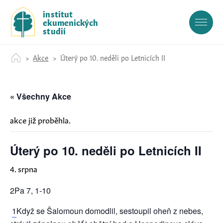
S
institut
k
ekumenických
i
studií
p
t
Akce
Úterý po 10. neděli po Letnicích II
o
c
o
« Všechny Akce
n
t
e
akce již proběhla.
n
t
Úterý po 10. neděli po Letnicích II
4. srpna
2Pa 7, 1-10
1
Když se Šalomoun domodlil, sestoupil oheň z nebes,