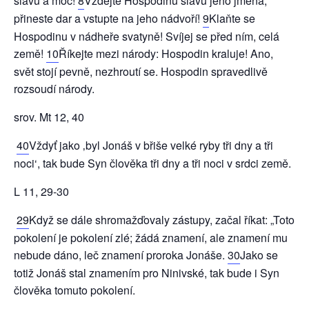
slávu a moc!
8
Vzdejte Hospodinu slávu jeho jména,
přineste dar a vstupte na jeho nádvoří!
9
Klaňte se
Hospodinu v nádheře svatyně! Svíjej se před ním, celá
země!
10
Říkejte mezi národy: Hospodin kraluje! Ano,
svět stojí pevně, nezhroutí se. Hospodin spravedlivě
rozsoudí národy.
srov. Mt 12, 40
40
Vždyť jako ‚byl Jonáš v břiše velké ryby tři dny a tři
noci‘, tak bude Syn člověka tři dny a tři noci v srdci země.
L 11, 29-30
29
Když se dále shromažďovaly zástupy, začal říkat: „Toto
pokolení je pokolení zlé; žádá znamení, ale znamení mu
nebude dáno, leč znamení proroka Jonáše.
30
Jako se
totiž Jonáš stal znamením pro Ninivské, tak bude i Syn
člověka tomuto pokolení.