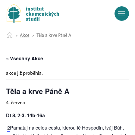
S
institut
k
ekumenických
i
studií
p
t
Akce
Těla a krve Páně A
o
c
o
« Všechny Akce
n
t
e
akce již proběhla.
n
t
Těla a krve Páně A
4. června
Dt 8, 2-3. 14b-16a
2
Pamatuj na celou cestu, kterou tě Hospodin, tvůj Bůh,