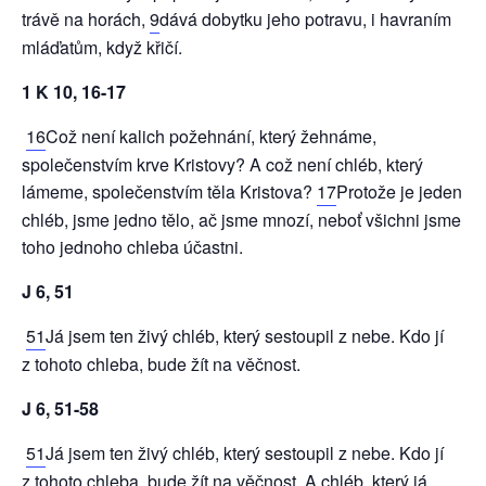
trávě na horách,
9
dává dobytku jeho potravu, i havraním
mláďatům, když křičí.
1 K 10, 16-17
16
Což není kalich požehnání, který žehnáme,
společenstvím krve Kristovy? A což není chléb, který
lámeme, společenstvím těla Kristova?
17
Protože je jeden
chléb, jsme jedno tělo, ač jsme mnozí, neboť všichni jsme
toho jednoho chleba účastni.
J 6, 51
51
Já jsem ten živý chléb, který sestoupil z nebe. Kdo jí
z tohoto chleba, bude žít na věčnost.
J 6, 51-58
51
Já jsem ten živý chléb, který sestoupil z nebe. Kdo jí
z tohoto chleba, bude žít na věčnost. A chléb, který já