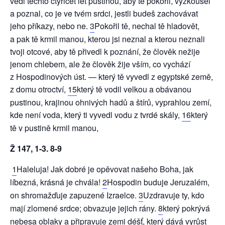
vedl těchto čtyřicet let pustinou, aby tě pokořil, vyzkoušel
a poznal, co je ve tvém srdci, jestli budeš zachovávat
jeho příkazy, nebo ne.
3
Pokořil tě, nechal tě hladovět,
a pak tě krmil manou, kterou jsi neznal a kterou neznali
tvoji otcové, aby tě přivedl k poznání, že člověk nežije
jenom chlebem, ale že člověk žije vším, co vychází
z Hospodinových úst. — který tě vyvedl z egyptské země,
z domu otroctví,
15
který tě vodil velkou a obávanou
pustinou, krajinou ohnivých hadů a štírů, vyprahlou zemí,
kde není voda, který ti vyvedl vodu z tvrdé skály,
16
který
tě v pustině krmil manou,
Ž 147, 1-3. 8-9
1
Haleluja! Jak dobré je opěvovat našeho Boha, jak
líbezná, krásná je chvála!
2
Hospodin buduje Jeruzalém,
on shromažďuje zapuzené Izraelce.
3
Uzdravuje ty, kdo
mají zlomené srdce; obvazuje jejich rány.
8
který pokrývá
nebesa oblaky a připravuje zemi déšť, který dává vyrůst