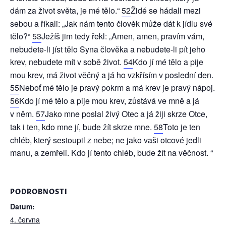
dám za život světa, je mé tělo.“
52
Židé se hádali mezi
sebou a říkali: „Jak nám tento člověk může dát k jídlu své
tělo?“
53
Ježíš jim tedy řekl: „Amen, amen, pravím vám,
nebudete-li jíst tělo Syna člověka a nebudete-li pít jeho
krev, nebudete mít v sobě život.
54
Kdo jí mé tělo a pije
mou krev, má život věčný a já ho vzkřísím v poslední den.
55
Neboť mé tělo je pravý pokrm a má krev je pravý nápoj.
56
Kdo jí mé tělo a pije mou krev, zůstává ve mně a já
v něm.
57
Jako mne poslal živý Otec a já žiji skrze Otce,
tak i ten, kdo mne jí, bude žít skrze mne.
58
Toto je ten
chléb, který sestoupil z nebe; ne jako vaši otcové jedli
manu, a zemřeli. Kdo jí tento chléb, bude žít na věčnost. “
PODROBNOSTI
Datum:
4. června