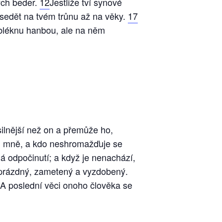
ých beder.
12
Jestliže tví synové
 sedět na tvém trůnu až na věky.
17
bléknu hanbou, ale na něm
 silnější než on a přemůže ho,
ti mně, a kdo neshromažďuje se
á odpočinutí; a když je nenachází,
 prázdný, zametený a vyzdobený.
 A poslední věci onoho člověka se