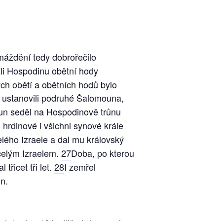
áždění tedy dobrořečilo
li Hospodinu obětní hody
tých obětí a obětních hodů bylo
m ustanovili podruhé Šalomouna,
n seděl na Hospodinově trůnu
 hrdinové i všichni synové krále
lého Izraele a dal mu královský
 celým Izraelem.
27
Doba, po kterou
třicet tři let.
28
I zemřel
n.