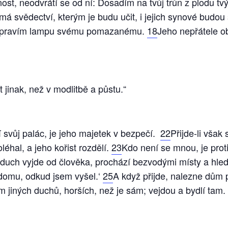
ost, neodvrátí se od ní: Dosadím na tvůj trůn z plodu tv
 svědectví, kterým je budu učit, i jejich synové budou
řipravím lampu svému pomazanému.
18
Jeho nepřátele o
t jinak, než v modlitbě a půstu.“
í svůj palác, je jeho majetek v bezpečí.
22
Přijde-li však
éhal, a jeho kořist rozdělí.
23
Kdo není se mnou, je pro
 duch vyjde od člověka, prochází bezvodými místy a hled
o domu, odkud jsem vyšel.‘
25
A když přijde, nalezne dům
jiných duchů, horších, než je sám; vejdou a bydlí tam.