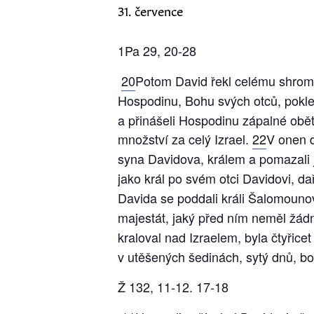
31. července
1Pa 29, 20-28
20
Potom David řekl celému shrom
Hospodinu, Bohu svých otců, poklek
a přinášeli Hospodinu zápalné oběti 
množství za celý Izrael.
22
V onen d
syna Davidova, králem a pomazali
jako král po svém otci Davidovi, da
Davida se poddali králi Šalomouno
majestát, jaký před ním neměl žád
kraloval nad Izraelem, byla čtyřicet
v utěšených šedinách, sytý dnů, bo
Ž 132, 11-12. 17-18