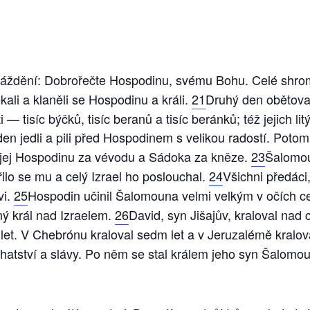
áždění: Dobrořečte Hospodinu, svému Bohu. Celé shrom
ali a klaněli se Hospodinu a králi.
21
Druhý den obětova
— tisíc býčků, tisíc beranů a tisíc beránků; též jejich li
en jedli a pili před Hospodinem s velikou radostí. Poto
 jej Hospodinu za vévodu a Sádoka za kněze.
23
Šalomou
řilo se mu a celý Izrael ho poslouchal.
24
Všichni předáci,
vi.
25
Hospodin učinil Šalomouna velmi velkým v očích ce
ný král nad Izraelem.
26
David, syn Jišajův, kraloval nad
 let. V Chebrónu kraloval sedm let a v Jeruzalémě kraloval 
hatství a slávy. Po něm se stal králem jeho syn Šalomou