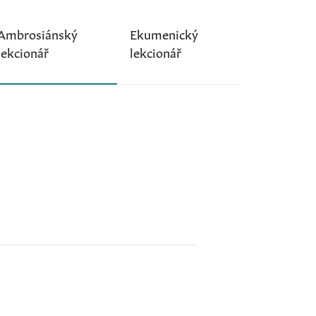
Ambrosiánský
Ekumenický
lekcionář
lekcionář