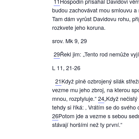
11
Hospodin přísahal Davidovi věrn
budou zachovávat mou smlouvu a má
Tam dám vyrůst Davidovu rohu, p
rozkvete jeho koruna.
srov. Mk 9, 29
29
Řekl jim: „Tento rod nemůže vyjí
L 11, 21-26
21
Když plně ozbrojený silák střež
vezme mu jeho zbroj, na kterou spol
mnou, rozptyluje.“
24
„Když nečistý
tehdy si říká: ‚ Vrátím se do svéh
26
Potom jde a vezme s sebou sedm 
stávají horšími než ty první.“