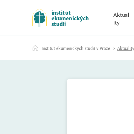
S
k
institut
Aktual
ekumenických
i
ity
studií
p
t
o
Institut ekumenických studií v Praze
Aktualit
c
o
n
t
e
n
t