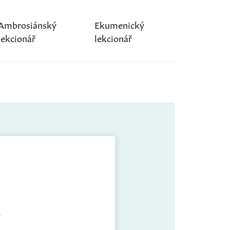
Ambrosiánský
Ekumenický
lekcionář
lekcionář