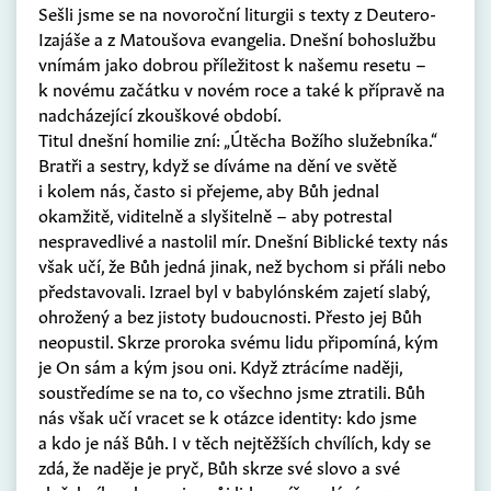
Sešli jsme se na novoroční liturgii s texty z Deutero-
Izajáše a z Matoušova evangelia. Dnešní bohoslužbu
vnímám jako dobrou příležitost k našemu resetu –
k novému začátku v novém roce a také k přípravě na
nadcházející zkouškové období.
Titul dnešní homilie zní: „Útěcha Božího služebníka.“
Bratři a sestry, když se díváme na dění ve světě
i kolem nás, často si přejeme, aby Bůh jednal
okamžitě, viditelně a slyšitelně – aby potrestal
nespravedlivé a nastolil mír. Dnešní Biblické texty nás
však učí, že Bůh jedná jinak, než bychom si přáli nebo
představovali. Izrael byl v babylónském zajetí slabý,
ohrožený a bez jistoty budoucnosti. Přesto jej Bůh
neopustil. Skrze proroka svému lidu připomíná, kým
je On sám a kým jsou oni. Když ztrácíme naději,
soustředíme se na to, co všechno jsme ztratili. Bůh
nás však učí vracet se k otázce identity: kdo jsme
a kdo je náš Bůh. I v těch nejtěžších chvílích, kdy se
zdá, že naděje je pryč, Bůh skrze své slovo a své