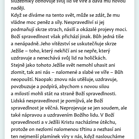
služebníky obnovuje svůj lid ve víře a dává mu novou
naději.
Když se díváme na tento svět, může se zdát, že mu
vládne moc peněz a síly. Nespravedliví si jej
podmaňují skrze strach, násilí a okázalé projevy moci.
Boží spravedlnost však přichází jinak. Bůh jedná tiše
a nenápadně. Jeho vítězství se uskutečňuje skrze
Ježíše – toho, který nekřičí ani se nepře, který
uzdravuje a nenechává svůj lid na holičkách.
Stejně jako tohoto Ježíše svět nemohl uhasit ani
zlomit, tak ani nás – nalomené a slabé ve víře – Bůh
neopouští. Naopak: znovu nás utěšuje, uzdravuje,
povzbuzuje a podpírá, abychom s novou silou
a milostí mohli stát na straně Boží spravedlnosti.
Lidská nespravedlnost je pomíjivá, ale Boží
spravedlnost je věčná. Neprojevuje se jen soudem, ale
také nápravou a uzdravením Božího lidu. V Boží
spravedlnosti a v Ježíši Kristu nacházíme útěchu,
protože on nezlomí nalomenou třtinu a nezhasí ani
ten nejmenší plamínek víry v nás, když nasloucháme