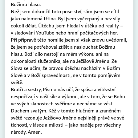
Božímu hlasu.
Než jsem dokončil toto poselství, sám jsem se cítil
jako nalomená třtina. Byl jsem vyčerpaný a bez síly
cokoli dělat. Útěchu jsem hledal v útěku od reality –
v sledování YouTube nebo hraní počítačových her.
Při přípravě této homilie jsem si však znovu uvědomil,
že jsem se potřeboval ztišit a naslouchat Božímu
hlasu. Boží dílo nestojí na mém výkonu ani na
dokonalosti služebníka, ale na Ježíšově Jménu. Ze
Slova se učím, že pravou útěchu nacházím v Božím
Slově a v Boží spravedlnosti, ne v tomto pomíjivém
světě.
Bratři a sestry, Písmo nás učí, že spása a vítězství
nespočívají v naší síle a výkonu, ale v tom, že se Bohu
ve svých slabostech svěříme a necháme se vést
Duchem svatým. Kéž v tomto hlučném a zraněném
světě rezonuje Ježíšovo Jméno nejsilněji právě ve své
tichosti, v lásce a milosti – jako naděje pro všechny
národy. Amen.