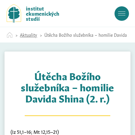
S
institut
k
ekumenických
i
studií
p
t
Aktuality
Útěcha Božího služebníka – homilie Davida Shina
o
c
o
n
t
Útěcha Božího
e
n
služebníka – homilie
t
Davida Shina (2. r.)
(Iz 51,1–16; Mt 12,15–21)