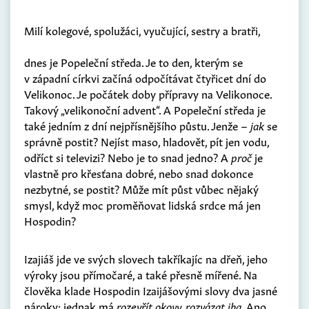
Milí kolegové, spolužáci, vyučující, sestry a bratři,
dnes je Popeleční středa. Je to den, kterým se
v západní církvi začíná odpočítávat čtyřicet dní do
Velikonoc. Je počátek doby přípravy na Velikonoce.
Takový „velikonoční advent“. A Popeleční středa je
také jedním z dní nejpřísnějšího půstu. Jenže –
jak
se
správně postit? Nejíst maso, hladovět, pít jen vodu,
odříct si televizi? Nebo je to snad jedno? A
proč
je
vlastně pro křesťana dobré, nebo snad dokonce
nezbytné, se postit? Může mít půst vůbec nějaký
smysl, když moc proměňovat lidská srdce má jen
Hospodin?
Izajiáš jde ve svých slovech takříkajíc na dřeň, jeho
výroky jsou přímočaré, a také přesně mířené. Na
člověka klade Hospodin Izaijášovými slovy dva jasné
nároky: jednak má
rozevřít okovy, rozvázat jha.
Ano,