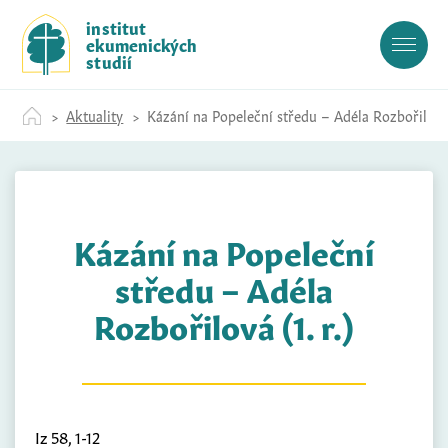
S
institut
k
ekumenických
i
studií
p
t
Aktuality
Kázání na Popeleční středu – Adéla Rozbořilová (
o
c
o
n
t
Kázání na Popeleční
e
n
středu – Adéla
t
Rozbořilová (1. r.)
Iz 58, 1-12