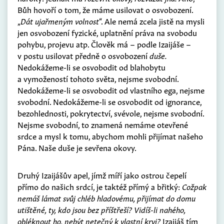
Bůh hovoří o tom, že máme usilovat o osvobození.
„
Dát ujařmeným volnost
“. Ale nemá zcela jistě na mysli
jen osvobození fyzické, uplatnění práva na svobodu
pohybu, projevu atp. Člověk má – podle Izaijáše –
v postu usilovat předně o osvobození
duše.
Nedokážeme-li se osvobodit od blahobytu
a vymožeností tohoto světa, nejsme svobodní.
Nedokážeme-li se osvobodit od vlastního ega, nejsme
svobodní. Nedokážeme-li se osvobodit od ignorance,
bezohlednosti, pokrytectví, svévole, nejsme svobodní.
Nejsme svobodní, to znamená nemáme otevřené
srdce a mysl k tomu, abychom mohli přijímat našeho
Pána. Naše duše je sevřena okovy.
Druhý Izaijášův apel, jímž míří jako ostrou čepelí
přímo do našich srdcí, je taktéž přímý a břitký:
Cožpak
nemáš lámat svůj chléb hladovému, přijímat do domu
utištěné, ty, kdo jsou bez příštřeší? Vidíš-li nahého,
obléknout ho, nebýt netečný k vlastní krvi?
Izaijáš tím