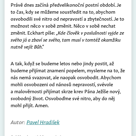
Právě dnes začíná předvelikonoční postní období. Je
to čas, kdy se můžeme soustředit na to, abychom
osvobodili své nitro od nepravostí a zbytečností. Je to
možnost něco v sobě změnit. Něco v sobě nechat
změnit. Eckhart píše: „
Kde člověk v poslušnosti vyjde ze
svého já a zbaví se svého, tam musí v tomtéž okamžiku
nutně vejít Bůh
.“
A tak, když se budeme letos nebo jindy postit, až
budeme přijímat znamení popelem, mysleme na to, že
nás nemá svazovat, ale naopak osvobodit. Abychom
mohli osvobozeni od nánosů nepravostí, svévole
a malověrnosti přijímat skrze krev Pána Ježíše nový,
svobodný život. Osvoboďme své nitro, aby do něj
mohl přijít. Amen.
Autor:
Pavel Hradilek