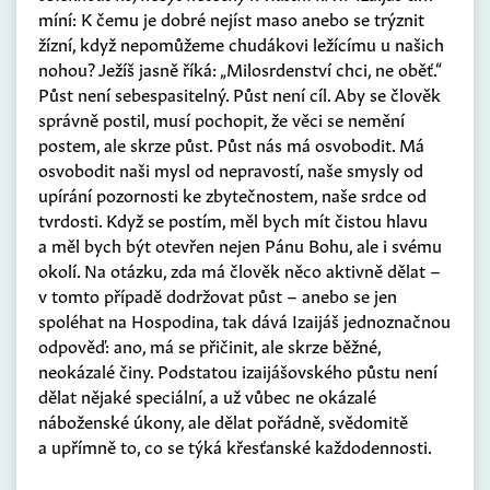
míní: K čemu je dobré nejíst maso anebo se trýznit
žízní, když nepomůžeme chudákovi ležícímu u našich
nohou? Ježíš jasně říká: „Milosrdenství chci, ne oběť.“
Půst není sebespasitelný. Půst není cíl. Aby se člověk
správně postil, musí pochopit, že věci se nemění
postem, ale skrze půst. Půst nás má osvobodit. Má
osvobodit naši mysl od nepravostí, naše smysly od
upírání pozornosti ke zbytečnostem, naše srdce od
tvrdosti. Když se postím, měl bych mít čistou hlavu
a měl bych být otevřen nejen Pánu Bohu, ale i svému
okolí. Na otázku, zda má člověk něco aktivně dělat –
v tomto případě dodržovat půst – anebo se jen
spoléhat na Hospodina, tak dává Izaijáš jednoznačnou
odpověď: ano, má se přičinit, ale skrze běžné,
neokázalé činy. Podstatou izaijášovského půstu není
dělat nějaké speciální, a už vůbec ne okázalé
náboženské úkony, ale dělat pořádně, svědomitě
a upřímně to, co se týká křesťanské každodennosti.