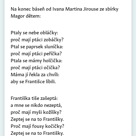
Na konec báseň od Ivana Martina Jirouse ze sbírky
Magor dětem:
Ptaly se nebe obláčky:
proč mají ptáci zobáčky?
Ptal se paprsek sluníčka:
proč mají ptáci peříčka?
Ptala se mámy holčička:
proč mají ptáci očička?
Máma jí řekla za chvíli:
aby se Františce líbili.
Františka tiše zašeptá:
a mne se nikdo nezeptá,
proč mají myši kožíšky?
Zeptej se na to Františky.
Proč mají fousy kočičky?
Zeptej se na to Františky.