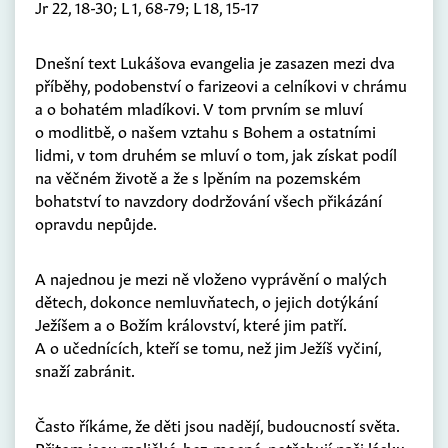
Jr 22, 18-30; L 1, 68-79; L 18, 15-17
Dnešní text Lukášova evangelia je zasazen mezi dva
příběhy, podobenství o farizeovi a celníkovi v chrámu
a o bohatém mladíkovi. V tom prvním se mluví
o modlitbě, o našem vztahu s Bohem a ostatními
lidmi, v tom druhém se mluví o tom, jak získat podíl
na věčném životě a že s lpěním na pozemském
bohatství to navzdory dodržování všech přikázání
opravdu nepůjde.
A najednou je mezi ně vloženo vyprávění o malých
dětech, dokonce nemluvňatech, o jejich dotýkání
Ježíšem a o Božím království, které jim patří.
A o učednících, kteří se tomu, než jim Ježíš vyčiní,
snaží zabránit.
Často říkáme, že děti jsou nadějí, budoucností světa.
Přitom jsou maličké, bez-mocné, potřebují naši lásku,