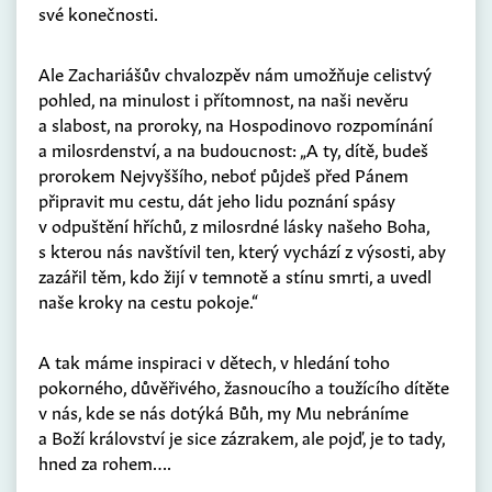
své konečnosti.
Ale Zachariášův chvalozpěv nám umožňuje celistvý
pohled, na minulost i přítomnost, na naši nevěru
a slabost, na proroky, na Hospodinovo rozpomínání
a milosrdenství, a na budoucnost: „A ty, dítě, budeš
prorokem Nejvyššího, neboť půjdeš před Pánem
připravit mu cestu, dát jeho lidu poznání spásy
v odpuštění hříchů, z milosrdné lásky našeho Boha,
s kterou nás navštívil ten, který vychází z výsosti, aby
zazářil těm, kdo žijí v temnotě a stínu smrti, a uvedl
naše kroky na cestu pokoje.“
A tak máme inspiraci v dětech, v hledání toho
pokorného, důvěřivého, žasnoucího a toužícího dítěte
v nás, kde se nás dotýká Bůh, my Mu nebráníme
a Boží království je sice zázrakem, ale pojď, je to tady,
hned za rohem….