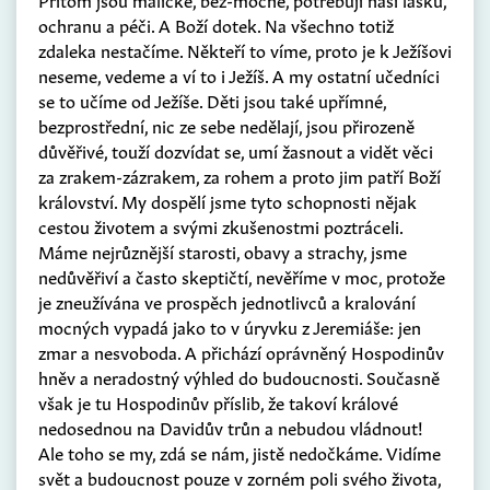
ochranu a péči. A Boží dotek. Na všechno totiž
zdaleka nestačíme. Někteří to víme, proto je k Ježíšovi
neseme, vedeme a ví to i Ježíš. A my ostatní učedníci
se to učíme od Ježíše. Děti jsou také upřímné,
bezprostřední, nic ze sebe nedělají, jsou přirozeně
důvěřivé, touží dozvídat se, umí žasnout a vidět věci
za zrakem-zázrakem, za rohem a proto jim patří Boží
království. My dospělí jsme tyto schopnosti nějak
cestou životem a svými zkušenostmi poztráceli.
Máme nejrůznější starosti, obavy a strachy, jsme
nedůvěřiví a často skeptičtí, nevěříme v moc, protože
je zneužívána ve prospěch jednotlivců a kralování
mocných vypadá jako to v úryvku z Jeremiáše: jen
zmar a nesvoboda. A přichází oprávněný Hospodinův
hněv a neradostný výhled do budoucnosti. Současně
však je tu Hospodinův příslib, že takoví králové
nedosednou na Davidův trůn a nebudou vládnout!
Ale toho se my, zdá se nám, jistě nedočkáme. Vidíme
svět a budoucnost pouze v zorném poli svého života,