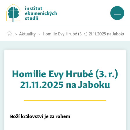
S
institut
k
ekumenických
i
studií
p
t
Aktuality
Homilie Evy Hrubé (3. r.) 21.11.2025 na Jaboku
o
c
o
n
t
Homilie Evy Hrubé (3. r.)
e
n
21.11.2025 na Jaboku
t
Boží království je za rohem