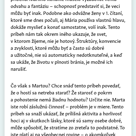
odvahu a fantáziu – schopnosť predstaviť si, že veci
môžu byť inak. Podobne ako odvážne ženy v 1. čítaní,
ktoré sme dnes počuli, aj Mária používa vlastnú hlavu,
dokáže myslieť a konať samostatne, volí inak. Tento
príbeh nám tak okrem iného ukazuje, že svet,
v ktorom žijeme, nie je hotový. Štruktúry, konvencie
a zvyklosti, ktoré môžu byť a často sú dobré
a užitočné, nie sú automaticky nedotknuteľné, a keď
sa ukáže, že životu v plnosti bránia, je možné ich
narušiť.
Čo však s Martou? Chce snáď tento príbeh povedať,
že o hostí sa netreba starať? Že starosť o pokrm
a pohostenie nemá žiadnu hodnotu? Určite nie. Marta
iste robí záslužnú činnosť – problém je v miere. Tento
príbeh sa snaží ukázať, že prílišná aktivita a horlivosť
hoci aj v skutkoch lásky, ktoré sú samy osebe dobré,
môže spôsobiť, že stratíme zo zreteľa to podstatné. To
iste platí aj na všeobecnej rovine – o akomkoľvek