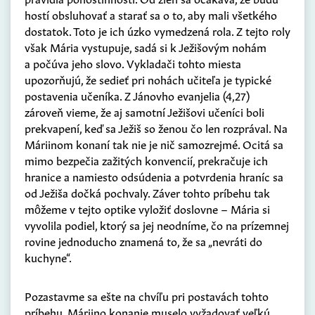
hostí obsluhovať a starať sa o to, aby mali všetkého
dostatok. Toto je ich úzko vymedzená rola. Z tejto roly
však Mária vystupuje, sadá si k Ježišovým nohám
a počúva jeho slovo. Vykladači tohto miesta
upozorňujú, že sedieť pri nohách učiteľa je typické
postavenia učeníka. Z Jánovho evanjelia (4,27)
zároveň vieme, že aj samotní Ježišovi učeníci boli
prekvapení, keď sa Ježiš so ženou čo len rozprával. Na
Máriinom konaní tak nie je nič samozrejmé. Ocitá sa
mimo bezpečia zažitých konvencií, prekračuje ich
hranice a namiesto odsúdenia a potvrdenia hraníc sa
od Ježiša dočká pochvaly. Záver tohto príbehu tak
môžeme v tejto optike vyložiť doslovne – Mária si
vyvolila podiel, ktorý sa jej neodníme, čo na prízemnej
rovine jednoducho znamená to, že sa „nevráti do
kuchyne“.
Pozastavme sa ešte na chvíľu pri postavách tohto
príbehu. Máriino konanie muselo vyžadovať veľkú