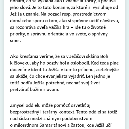
nohám, čo sa vykladá ako uznanie autority, a počúva
jeho slová. Je to toto konanie, za ktoré si vysluhuje od
Ježiša uznanie. Na pozadí resp. prostredníctvom
domáceho sporu o tom, ako si správne uctiť návštevu,
sa rozohráva oveľa väčšia hra – ide tu o životné
priority, o správnu orientáciu vo svete, o správny
smer.
Ako kresťania veríme, že sa v Ježišovi skláňa Boh
k človeku, aby ho pozdvihol a oslobodil. Keď teda plne
doceníme identitu Ježiša v tomto príbehu, zreteľnejšie
sa ukáže, čo chce evanjelista vyjadriť. Len jedno je
totiž podľa Ježiša potrebné, nechať svoj život
pretvárať božím slovom.
Zmysel oddielu môže pomôcť osvetliť aj
bezprostredný literárny kontext. Tento oddiel sa totiž
nachádza medzi známym podobenstvom
o milosrdnom Samaritánovi a časťou, kde Ježiš učí