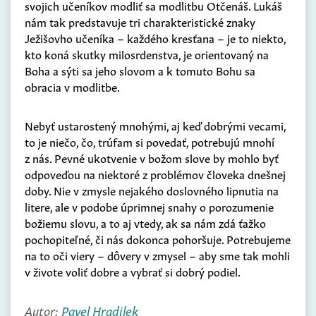
svojich učeníkov modliť sa modlitbu Otčenáš. Lukáš
nám tak predstavuje tri charakteristické znaky
Ježišovho učeníka – každého kresťana – je to niekto,
kto koná skutky milosrdenstva, je orientovaný na
Boha a sýti sa jeho slovom a k tomuto Bohu sa
obracia v modlitbe.
Nebyť ustarostený mnohými, aj keď dobrými vecami,
to je niečo, čo, trúfam si povedať, potrebujú mnohí
z nás. Pevné ukotvenie v božom slove by mohlo byť
odpoveďou na niektoré z problémov človeka dnešnej
doby. Nie v zmysle nejakého doslovného lipnutia na
litere, ale v podobe úprimnej snahy o porozumenie
božiemu slovu, a to aj vtedy, ak sa nám zdá ťažko
pochopiteľné, či nás dokonca pohoršuje. Potrebujeme
na to oči viery – dôvery v zmysel – aby sme tak mohli
v živote voliť dobre a vybrať si dobrý podiel.
Autor:
Pavel Hradilek