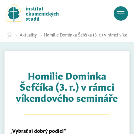
S
institut
k
ekumenických
i
studií
p
t
Aktuality
Homilie Dominka Šefčíka (3. r.) v rámci víken
o
c
o
n
t
Homilie Dominka
e
n
Šefčíka (3. r.) v rámci
t
víkendového semináře
„
Vybrať si dobrý podiel“