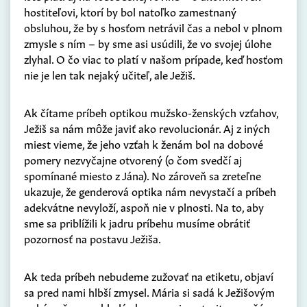
hostiteľovi, ktorí by bol natoľko zamestnaný
obsluhou, že by s hosťom netrávil čas a nebol v plnom
zmysle s ním – by sme asi usúdili, že vo svojej úlohe
zlyhal. O čo viac to platí v našom prípade, keď hosťom
nie je len tak nejaký učiteľ, ale Ježiš.
Ak čítame príbeh optikou mužsko-ženských vzťahov,
Ježiš sa nám môže javiť ako revolucionár. Aj z iných
miest vieme, že jeho vzťah k ženám bol na dobové
pomery nezvyčajne otvorený (o čom svedčí aj
spomínané miesto z Jána). No zároveň sa zreteľne
ukazuje, že genderová optika nám nevystačí a príbeh
adekvátne nevyloží, aspoň nie v plnosti. Na to, aby
sme sa priblížili k jadru príbehu musíme obrátiť
pozornosť na postavu Ježiša.
Ak teda príbeh nebudeme zužovať na etiketu, objaví
sa pred nami hlbší zmysel. Mária si sadá k Ježišovým