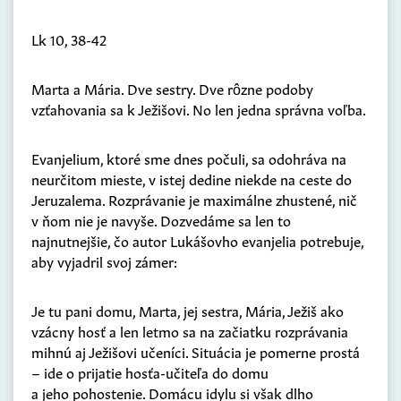
Lk 10, 38-42
Marta a Mária. Dve sestry. Dve rôzne podoby
vzťahovania sa k Ježišovi. No len jedna správna voľba.
Evanjelium, ktoré sme dnes počuli, sa odohráva na
neurčitom mieste, v istej dedine niekde na ceste do
Jeruzalema. Rozprávanie je maximálne zhustené, nič
v ňom nie je navyše. Dozvedáme sa len to
najnutnejšie, čo autor Lukášovho evanjelia potrebuje,
aby vyjadril svoj zámer:
Je tu pani domu, Marta, jej sestra, Mária, Ježiš ako
vzácny hosť a len letmo sa na začiatku rozprávania
mihnú aj Ježišovi učeníci. Situácia je pomerne prostá
– ide o prijatie hosťa-učiteľa do domu
a jeho pohostenie. Domácu idylu si však dlho