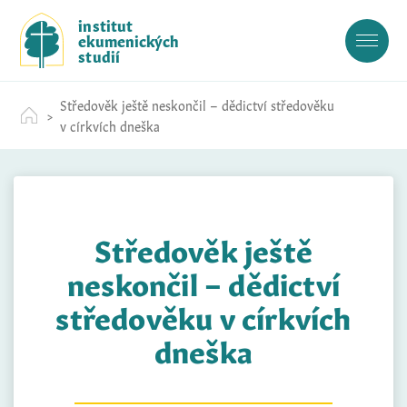
S
institut
k
ekumenických
i
studií
p
t
Středověk ještě neskončil – dědictví středověku
o
v církvích dneška
c
o
n
t
e
Středověk ještě
n
t
neskončil – dědictví
středověku v církvích
dneška