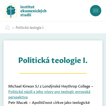
S
institut
k
ekumenických
i
studií
p
t
Politická teologie I.
o
c
o
n
t
Politická teologie I.
e
n
t
Michael Kirwan SJ z Londýnské Heythrop College –
Politické násilí a jeho výzvy pro teologii: evropská
perspektiva
Petr Macek – Apolitičnost církve jako teologické