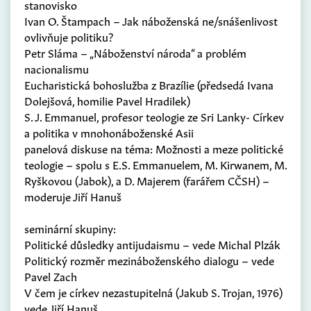
stanovisko
Ivan O. Štampach – Jak náboženská ne/snášenlivost
ovlivňuje politiku?
Petr Sláma – „Náboženství národa“ a problém
nacionalismu
Eucharistická bohoslužba z Brazílie (předsedá Ivana
Dolejšová, homilie Pavel Hradilek)
S. J. Emmanuel, profesor teologie ze Sri Lanky- Církev
a politika v mnohonáboženské Asii
panelová diskuse na téma: Možnosti a meze politické
teologie – spolu s E.S. Emmanuelem, M. Kirwanem, M.
Ryškovou (Jabok), a D. Majerem (farářem CČSH) –
moderuje Jiří Hanuš
seminární skupiny:
Politické důsledky antijudaismu – vede Michal Plzák
Politický rozměr mezináboženského dialogu – vede
Pavel Zach
V čem je církev nezastupitelná (Jakub S. Trojan, 1976)
vede Jiří Hanuš