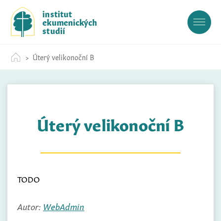
S
institut
k
ekumenických
i
studií
p
t
Úterý velikonoční B
o
c
o
n
t
Úterý velikonoční B
e
n
t
TODO
Autor:
WebAdmin