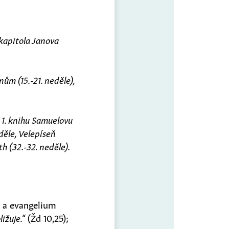
 kapitola Janova
nům (15.-21. neděle),
: 1. knihu Samuelovu
eděle, Velepíseň
th (32.-32. neděle).
5) a evangelium
ližuje.“
(Žd 10,25);