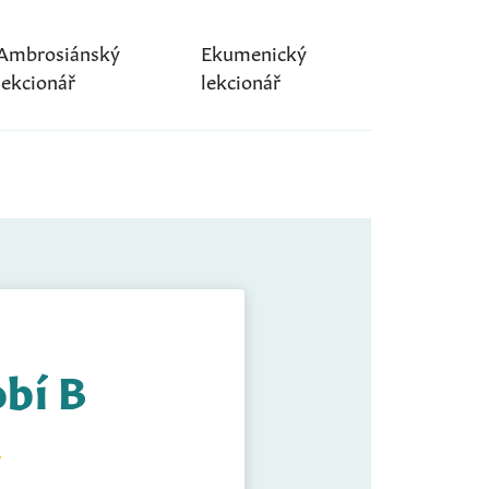
Ambrosiánský
Ekumenický
lekcionář
lekcionář
obí B