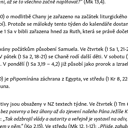
ní, až se to všechno začně naplňovat?“
(Mk 13,4).
4-20) o modlitbě Chany je zařazeno na začátek liturgickéh
bí). Protože se málokdy tento týden do kalendáře dostan
e 1 Sa v bibli zařazena hned za Ruth, která se právě dočet
vány počátkům působení Samuela. Ve čtvrtek (1 Sa 1, 21-
 pátek (1 Sa 2, 18-21) se Chaně rodí další děti. V sobotu (1
 pondělí (1 Sa 3,19 – 4,2) již působí jako prorok a Izrael
10) je připomínána záchrana z Egypta, ve středu (1 Kr 8, 
ouna.
ivy jsou obsaženy v NZ textech týdne. Ve čtvrtek (1 Tm 6,
 bez posvrny a bez úhony až do zjevení našeho Pána Ježíše Kr
):
„Tak odzbrojil vlády a autority a veřejně je vystavil na odiv,
em v něm.“
(Ko 2,15). Ve středu (Mk 12, 1-12):
„Přijde, zahubí