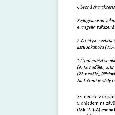
Obecná charakterist
Evangelia jsou vole
evangelia zařazená o
2. čtení jsou vybrán
listu Jakubova (22.-
1. čtení nabízí sem
(9.-12. neděle); 2. 
(22. neděle), Příslov
Na 1. čtení je vždy
33. neděle v mezid
S ohledem na závěr 
(Mk 13, 1-8)
escha