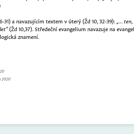
)
26-31) a navazujícím textem v úterý (Žd 10, 32-39):
„… ten, 
let“
(Žd 10,37). Středeční evangelium navazuje na evange
ologická znamení.
020
a 2020