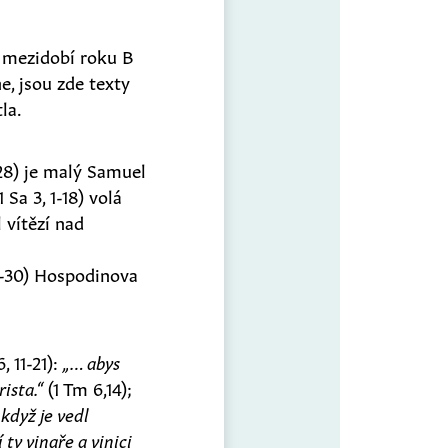
o mezidobí roku B
e, jsou zde texty
la.
28) je malý Samuel
 Sa 3, 1-18) volá
 vítězí nad
22-30) Hospodinova
 11-21):
„… abys
ista.“
(1 Tm 6,14);
 když je vedl
 ty vinaře a vinici