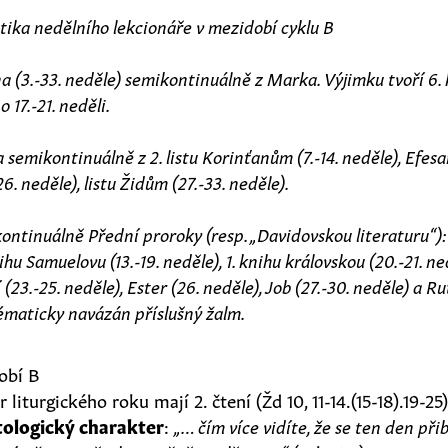
ika nedělního lekcionáře v mezidobí cyklu B
na (3.-33. neděle) semikontinuálně z Marka. Výjimku tvoří 6.
 17.-21. neděli.
a semikontinuálně z 2. listu Korinťanům (7.-14. neděle), Efesa
26. neděle), listu Židům (27.-33. neděle).
ikontinuálně Přední proroky (resp. „Davidovskou literaturu“)
knihu Samuelovu (13.-19. neděle), 1. knihu královskou (20.-21. n
í (23.-25. neděle), Ester (26. neděle), Job (27.-30. neděle) a Ru
 tématicky navázán příslušný žalm.
obí B
liturgického roku mají 2. čtení (Žd 10, 11-14.(15-18).19-2
tologický charakter
:
„… čím více vidíte, že se ten den přib