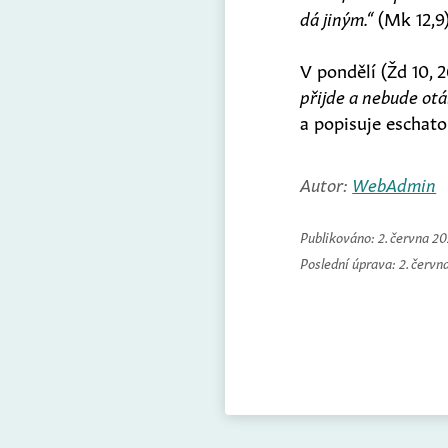
dá jiným.“
(Mk 12,9
V pondělí (Žd 10, 
přijde a nebude otá
a popisuje eschat
Autor:
WebAdmin
Publikováno:
2. června 2
Poslední úprava:
2. červn