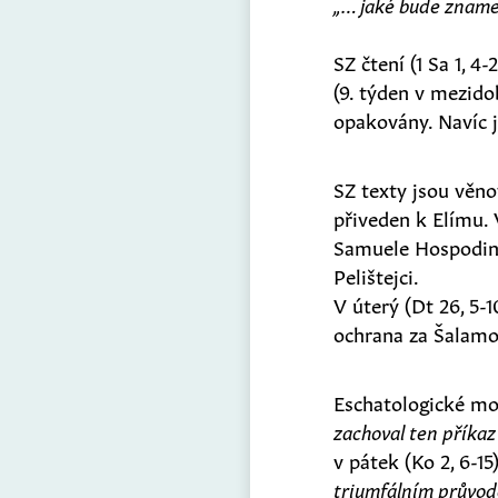
„… jaké bude zname
SZ čtení (1 Sa 1, 
(9. týden v mezido
opakovány. Navíc j
SZ texty jsou věno
přiveden k Elímu. V
Samuele Hospodin. V
Pelištejci.
V úterý (Dt 26, 5-
ochrana za Šalam
Eschatologické mot
zachoval ten příkaz
v pátek (Ko 2, 6-15
triumfálním průvod