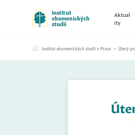
S
k
institut
Aktual
ekumenických
i
ity
studií
p
t
o
Institut ekumenických studií v Praze
Úterý po
c
o
n
t
e
n
t
Úter