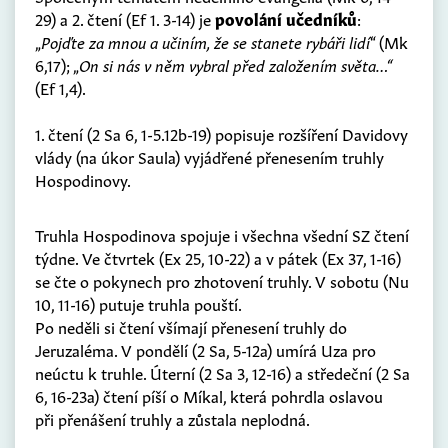
29) a 2. čtení (Ef 1. 3-14) je
povolání učedníků
:
„
Pojďte za mnou a učiním, že se stanete rybáři lidí
“ (Mk
6,17); „
On si nás v něm vybral před založením světa…“
(Ef 1,4).
1. čtení (2 Sa 6, 1-5.12b-19) popisuje rozšíření Davidovy
vlády (na úkor Saula) vyjádřené přenesením truhly
Hospodinovy.
Truhla Hospodinova spojuje i všechna všední SZ čtení
týdne. Ve čtvrtek (Ex 25, 10-22) a v pátek (Ex 37, 1-16)
se čte o pokynech pro zhotovení truhly. V sobotu (Nu
10, 11-16) putuje truhla pouští.
Po neděli si čtení všímají přenesení truhly do
Jeruzaléma. V pondělí (2 Sa, 5-12a) umírá Uza pro
neúctu k truhle. Úterní (2 Sa 3, 12-16) a středeční (2 Sa
6, 16-23a) čtení píší o Míkal, která pohrdla oslavou
při přenášení truhly a zůstala neplodná.