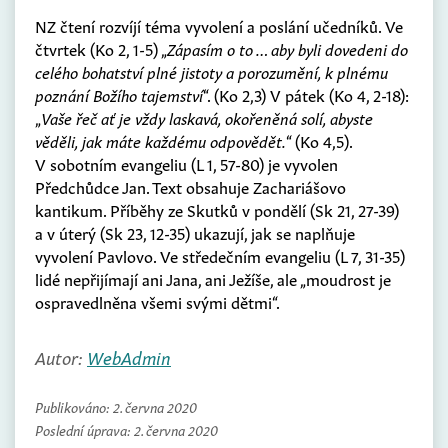
NZ čtení rozvíjí téma vyvolení a poslání učedníků. Ve
čtvrtek (Ko 2, 1-5) „
Zápasím o to … aby byli dovedeni do
celého bohatství plné jistoty a porozumění, k plnému
poznání Božího tajemství
“. (Ko 2,3) V pátek (Ko 4, 2-18):
„
Vaše řeč ať je vždy laskavá, okořeněná solí, abyste
věděli, jak máte každému odpovědět.
“ (Ko 4,5).
V sobotním evangeliu (L 1, 57-80) je vyvolen
Předchůdce Jan. Text obsahuje Zachariášovo
kantikum. Příběhy ze Skutků v pondělí (Sk 21, 27-39)
a v úterý (Sk 23, 12-35) ukazují, jak se naplňuje
vyvolení Pavlovo. Ve středečním evangeliu (L 7, 31-35)
lidé nepřijímají ani Jana, ani Ježíše, ale „moudrost je
ospravedlněna všemi svými dětmi“.
Autor:
WebAdmin
Publikováno:
2. června 2020
Poslední úprava:
2. června 2020