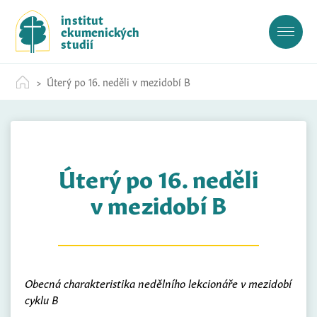
S
institut
k
ekumenických
i
studií
p
t
Úterý po 16. neděli v mezidobí B
o
c
o
n
t
Úterý po 16. neděli
e
n
v mezidobí B
t
Obecná charakteristika nedělního lekcionáře v mezidobí
cyklu B