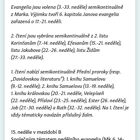
Evangelia jsou volena (3.-33. neděle) semikontinuálně
z Marka. Výjimku tvoří 6. kapitola Janova evangelia
zařazená o 17.-21. neděli.
2. čtení jsou vybrána semikontinuálně z 2. listu
Korinťanům (7.-14. neděle), Efesanům (15.-21. neděle),
listu Jakubova (22.-26. neděle), listu Židům
(27.-33. neděle).
1. čtení nabízí semikontinuálně Přední proroky (resp.
„Davidovskou literaturu“): 1. knihu Samuelovu
(9.-12. neděle); 2. knihu Samuelovu (13.-19. neděle),
1. knihu královskou (20.-21. neděle, Velepíseň
(22. neděle), Přísloví (23.-25. neděle), Ester (26. neděle),
Job (27.-30. neděle) a Ruth (32.-32. neděle). Na 1. čtení je
vždy tématicky navázán příslušný žalm.
15. neděle v mezidobí B
Společným tématem nedělního evangelia (Mk 6, 14-