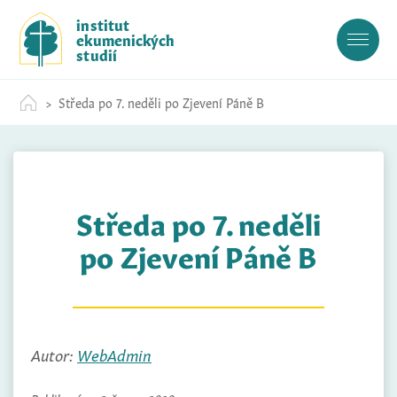
S
institut
k
ekumenických
i
studií
p
t
Středa po 7. neděli po Zjevení Páně B
o
c
o
n
t
Středa po 7. neděli
e
n
po Zjevení Páně B
t
Autor:
WebAdmin