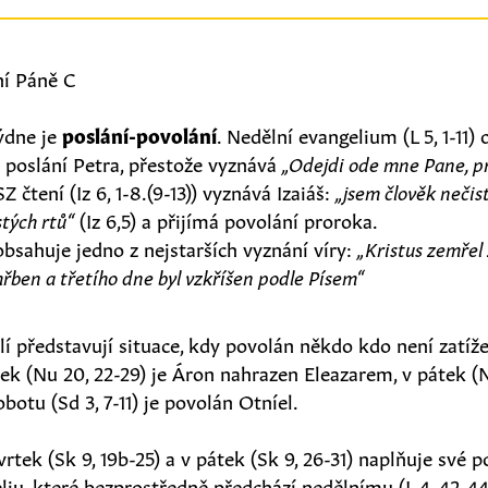
ní Páně C
ýdne je
poslání-povolání
. Nedělní evangelium (L 5, 1-11)
 poslání Petra, přestože vyznává
„Odejdi ode mne Pane, pr
SZ čtení (Iz 6, 1-8.(9-13)) vyznává Izaiáš:
„jsem člověk nečis
stých rtů“
(Iz 6,5) a přijímá povolání proroka.
) obsahuje jedno z nejstarších vyznání víry:
„Kristus zemřel
hřben a třetího dne byl vzkříšen podle Písem“
lí představují situace, kdy povolán někdo kdo není zatí
tek (Nu 20, 22-29) je Áron nahrazen Eleazarem, v pátek (N
obotu (Sd 3, 7-11) je povolán Otníel.
rtek (Sk 9, 19b-25) a v pátek (Sk 9, 26-31) naplňuje své p
iu, které bezprostředně předchází nedělnímu (L 4, 42-44