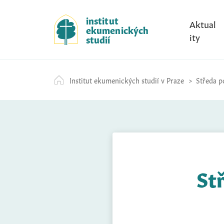
S
k
institut
Aktual
ekumenických
i
ity
studií
p
t
o
Institut ekumenických studií v Praze
Středa p
c
o
n
t
e
n
t
St