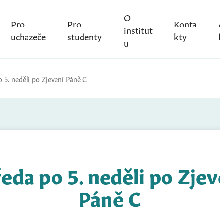
O
Pro
Pro
Konta
institut
uchazeče
studenty
kty
u
o 5. neděli po Zjevení Páně C
ředa po 5. neděli po Zjev
Páně C