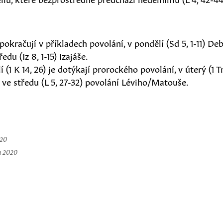
pokračují v příkladech povolání, v pondělí (Sd 5, 1-11) Debó
edu (Iz 8, 1-15) Izajáše.
 (1 K 14, 26) je dotýkají prorockého povolání, v úterý (1 T
 ve středu (L 5, 27-32) povolání Léviho/Matouše.
020
a 2020