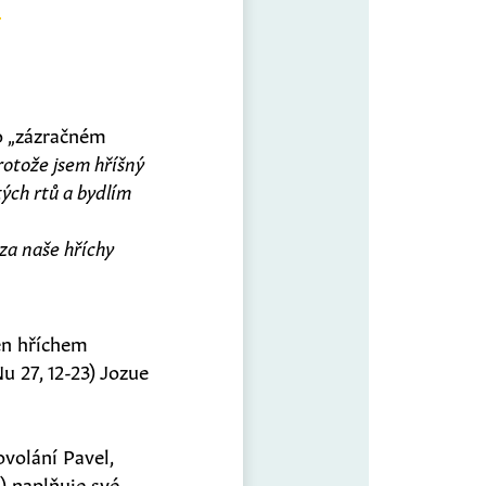
 o „zázračném
otože jsem hříšný
tých rtů a bydlím
 za naše hříchy
žen hříchem
u 27, 12-23) Jozue
ovolání Pavel,
) naplňuje své