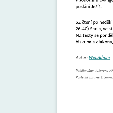
poslání Ježíš.
SZ čtení po nedělí 
26-40) Saula, ve stř
NZ texty se pondělí
biskupa a diakona,
Autor:
WebAdmin
Publikováno:
2. června 2
Poslední úprava:
2. červn