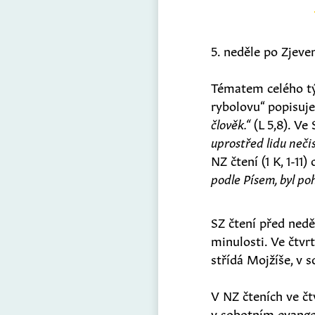
5. neděle po Zjeve
Tématem celého t
rybolovu“ popisuje
člověk.“
(L 5,8). Ve 
uprostřed lidu neči
NZ čtení (1 K, 1-11
podle Písem, byl po
SZ čtení před nedě
minulosti. Ve čtvr
střídá Mojžíše, v s
V NZ čteních ve čtv
v sobotním evangel