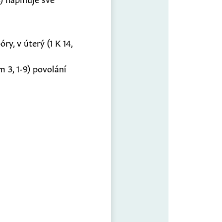
ry, v úterý (1 K 14,
m 3, 1-9) povolání