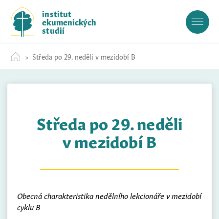
S
institut
k
ekumenických
i
studií
p
t
Středa po 29. neděli v mezidobí B
o
c
o
n
t
Středa po 29. neděli
e
n
v mezidobí B
t
Obecná charakteristika nedělního lekcionáře v mezidobí
cyklu B