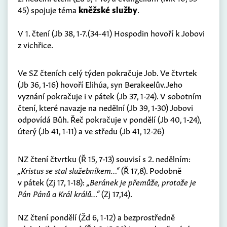
45) spojuje téma
kněžské služby
.
V 1. čtení (Jb 38, 1-7.(34-41) Hospodin hovoří k Jobovi
z vichřice.
Ve SZ čteních celý týden pokračuje Job. Ve čtvrtek
(Jb 36, 1-16) hovoří Elihúa, syn Berakeelův.Jeho
vyznání pokračuje i v pátek (Jb 37, 1-24). V sobotním
čtení, které navazje na nedělní (Jb 39, 1-30) Jobovi
odpovídá Bůh. Řeč pokračuje v pondělí (Jb 40, 1-24),
úterý (Jb 41, 1-11) a ve středu (Jb 41, 12-26)
NZ čtení čtvrtku (Ř 15, 7-13) souvisí s 2. nedělním:
„Kristus se stal služebníkem…“
(Ř 17,8). Podobně
v pátek (Zj 17, 1-18):
„Beránek je přemůže, protože je
Pán Pánů a Král králů…“
(Zj 17,14).
NZ čtení pondělí (Žd 6, 1-12) a bezprostředně