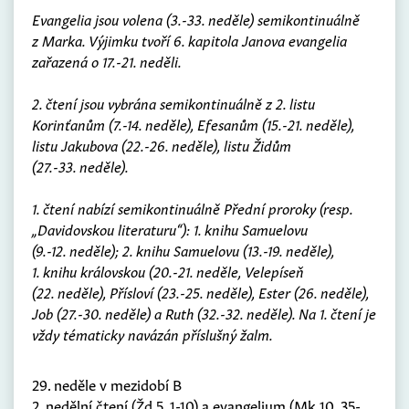
Evangelia jsou volena (3.-33. neděle) semikontinuálně
z Marka. Výjimku tvoří 6. kapitola Janova evangelia
zařazená o 17.-21. neděli.
2. čtení jsou vybrána semikontinuálně z 2. listu
Korinťanům (7.-14. neděle), Efesanům (15.-21. neděle),
listu Jakubova (22.-26. neděle), listu Židům
(27.-33. neděle).
1. čtení nabízí semikontinuálně Přední proroky (resp.
„Davidovskou literaturu“): 1. knihu Samuelovu
(9.-12. neděle); 2. knihu Samuelovu (13.-19. neděle),
1. knihu královskou (20.-21. neděle, Velepíseň
(22. neděle), Přísloví (23.-25. neděle), Ester (26. neděle),
Job (27.-30. neděle) a Ruth (32.-32. neděle). Na 1. čtení je
vždy tématicky navázán příslušný žalm.
29. neděle v mezidobí B
2. nedělní čtení (Žd 5, 1-10) a evangelium (Mk 10, 35-