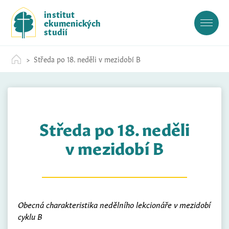
S
institut
k
ekumenických
i
studií
p
t
Středa po 18. neděli v mezidobí B
o
c
o
n
t
Středa po 18. neděli
e
n
v mezidobí B
t
Obecná charakteristika nedělního lekcionáře v mezidobí
cyklu B