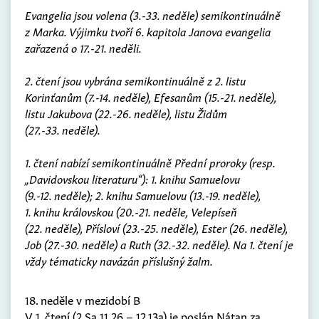
Evangelia jsou volena (3.-33. neděle) semikontinuálně
z Marka. Výjimku tvoří 6. kapitola Janova evangelia
zařazená o 17.-21. neděli.
2. čtení jsou vybrána semikontinuálně z 2. listu
Korinťanům (7.-14. neděle), Efesanům (15.-21. neděle),
listu Jakubova (22.-26. neděle), listu Židům
(27.-33. neděle).
1. čtení nabízí semikontinuálně Přední proroky (resp.
„Davidovskou literaturu“): 1. knihu Samuelovu
(9.-12. neděle); 2. knihu Samuelovu (13.-19. neděle),
1. knihu královskou (20.-21. neděle, Velepíseň
(22. neděle), Přísloví (23.-25. neděle), Ester (26. neděle),
Job (27.-30. neděle) a Ruth (32.-32. neděle). Na 1. čtení je
vždy tématicky navázán příslušný žalm.
18. neděle v mezidobí B
V 1. čtení (2 Sa 11,26 – 12,13a) je poslán Nátan za