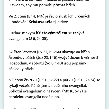
Davidem, aby mu pomohl přiznat hřích.
Ve 2. čtení (Ef 4, 1-16) je řeč o službách určených
k budování
Kristova těla
tj. církve.
Eucharistickým
Kristovým tělem
se zabývá
evangelium (J 6, 24-35).
SZ čtení čtvrtku (Ex 32, 19-26a) ukazuje na hřích
Áronův, v pátek (Joz 23, 1-16) vyzývá Jozue k věrnosti
Hospodinu, v sobotu (Sd 6, 1-10) jsou popsány
následky hříchu.
NZ čtení čtvrtku (1 K 11, 17-22) a pátku (1 K 11, 27-34) se
týkají večeře Páně (téma nedělního evangelia).
Sobotní evangelium o nasycení (Mt 16, 5-12) je
paralelou evangelia nedělního.