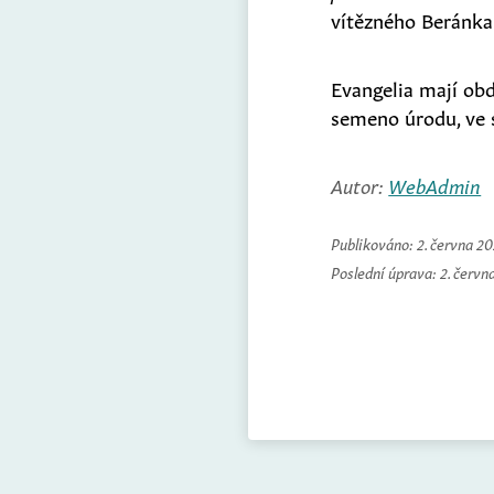
vítězného Beránka
Evangelia mají ob
semeno úrodu, ve s
Autor:
WebAdmin
Publikováno:
2. června 2
Poslední úprava:
2. červn