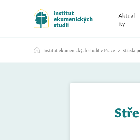
S
k
institut
Aktual
ekumenických
i
ity
studií
p
t
o
Institut ekumenických studií v Praze
Středa po
c
o
n
t
e
n
t
Stře