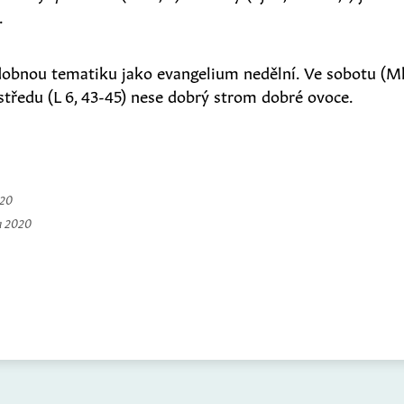
.
dobnou tematiku jako evangelium nedělní. Ve sobotu (Mk
tředu (L 6, 43-45) nese dobrý strom dobré ovoce.
020
a 2020