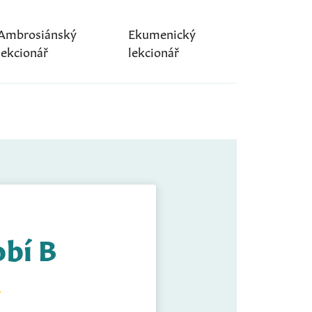
Ambrosiánský
Ekumenický
lekcionář
lekcionář
obí B