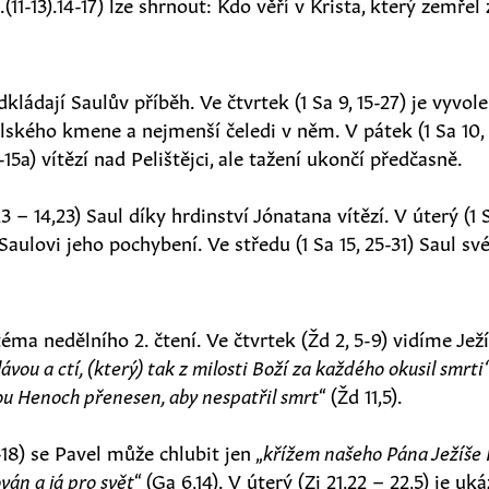
0.(11-13).14-17) lze shrnout: Kdo věří v Krista, který zemřel
kládají Saulův příběh. Ve čtvrtek (1 Sa 9, 15-27) je vyvole
lského kmene a nejmenší čeledi v něm. V pátek (1 Sa 10,
1-15a) vítězí nad Pelištějci, ale tažení ukončí předčasně.
23 – 14,23) Saul díky hrdinství Jónatana vítězí. V úterý (1 S
ulovi jeho pochybení. Ve středu (1 Sa 15, 25-31) Saul sv
téma nedělního 2. čtení. Ve čtvrtek (Žd 2, 5-9) vidíme Jež
vou a ctí, (který) tak z milosti Boží za každého okusil smrti
ou Henoch přenesen, aby nespatřil smrt
“ (Žd 11,5).
-18) se Pavel může chlubit jen „
křížem našeho Pána Ježíše K
ván a já pro svět
“ (Ga 6,14). V úterý (Zj 21,22 – 22,5) je uk