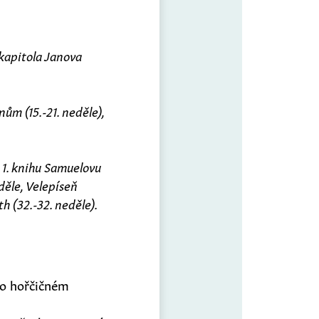
 kapitola Janova
nům (15.-21. neděle),
: 1. knihu Samuelovu
eděle, Velepíseň
th (32.-32. neděle).
m o hořčičném