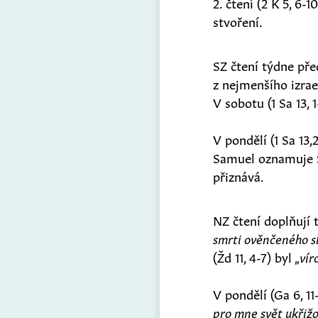
2. čtení (2 K 5, 6-1
stvoření.
SZ čtení týdne před
z nejmenšího izrae
V sobotu (1 Sa 13, 
V pondělí (1 Sa 13,
Samuel oznamuje Sa
přiznává.
NZ čtení doplňují 
smrti ověnčeného slá
(Žd 11, 4-7) byl „
vír
V pondělí (Ga 6, 11
pro mne svět ukřižo