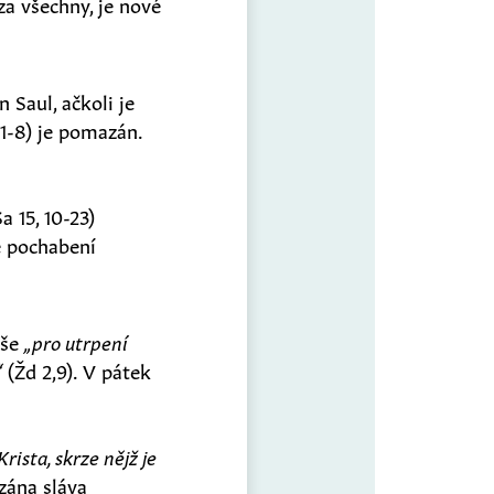
 za všechny, je nové
n Saul, ačkoli je
 1-8) je pomazán.
a 15, 10-23)
é pochabení
íše
„pro utrpení
“
(Žd 2,9). V pátek
rista, skrze nějž je
ázána sláva