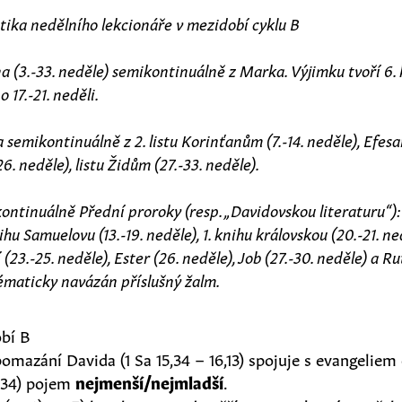
ika nedělního lekcionáře v mezidobí cyklu B
na (3.-33. neděle) semikontinuálně z Marka. Výjimku tvoří 6.
 17.-21. neděli.
a semikontinuálně z 2. listu Korinťanům (7.-14. neděle), Efesa
26. neděle), listu Židům (27.-33. neděle).
ikontinuálně Přední proroky (resp. „Davidovskou literaturu“)
knihu Samuelovu (13.-19. neděle), 1. knihu královskou (20.-21. n
í (23.-25. neděle), Ester (26. neděle), Job (27.-30. neděle) a Ru
 tématicky navázán příslušný žalm.
obí B
 pomazání Davida (1 Sa 15,34 – 16,13) spojuje s evangelie
-34) pojem
nejmenší/nejmladší
.