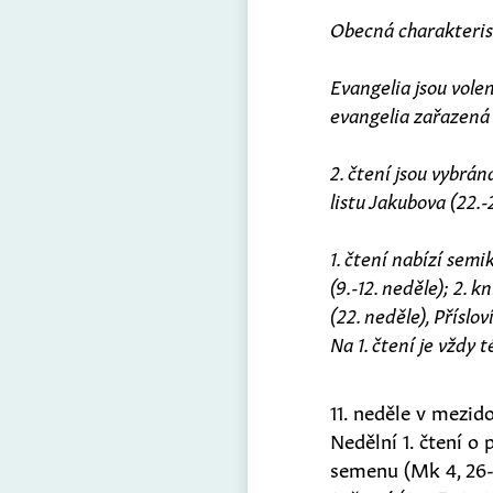
Obecná charakterist
Evangelia jsou vole
evangelia zařazená o
2. čtení jsou vybrán
listu Jakubova (22.-
1. čtení nabízí sem
(9.-12. neděle); 2. 
(22. neděle), Příslov
Na 1. čtení je vždy
11. neděle v mezid
Nedělní 1. čtení o
semenu (Mk 4, 26