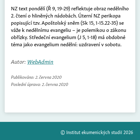
NZ text pondělí (Ř 9, 19-29) reflektuje obraz nedělního
2. čtení o hliněných nádobách. Úterní NZ perikopa
popisující tzv. Apoštolský sněm (Sk 15, 1-15.22-35) se
váže k nedělnímu evangeliu – je polemikou o zákonu
obřízky. Středeční evangelium (J 5, 1-18) má obdobné
téma jako evangelium nedělní: uzdravení v sobotu.
Autor:
WebAdmin
Publikováno:
2. června 2020
Poslední úprava:
2. června 2020
© Institut ekumenických studií 2026