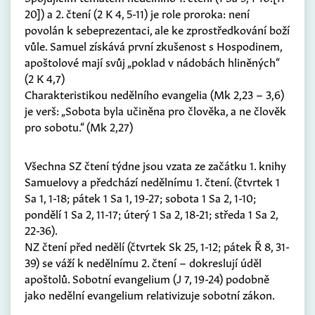
20]) a 2. čtení (2 K 4, 5-11) je role proroka: není
povolán k sebeprezentaci, ale ke zprostředkování boží
vůle. Samuel získává první zkušenost s Hospodinem,
apoštolové mají svůj „poklad v nádobách hliněných“
(2 K 4,7)
Charakteristikou nedělního evangelia (Mk 2,23 – 3,6)
je verš: „Sobota byla učiněna pro člověka, a ne člověk
pro sobotu.“ (Mk 2,27)
Všechna SZ čtení týdne jsou vzata ze začátku 1. knihy
Samuelovy a předchází nedělnímu 1. čtení. (čtvrtek 1
Sa 1, 1-18; pátek 1 Sa 1, 19-27; sobota 1 Sa 2, 1-10;
pondělí 1 Sa 2, 11-17; úterý 1 Sa 2, 18-21; středa 1 Sa 2,
22-36).
NZ čtení před nedělí (čtvrtek Sk 25, 1-12; pátek Ř 8, 31-
39) se váží k nedělnímu 2. čtení – dokreslují úděl
apoštolů. Sobotní evangelium (J 7, 19-24) podobně
jako nedělní evangelium relativizuje sobotní zákon.