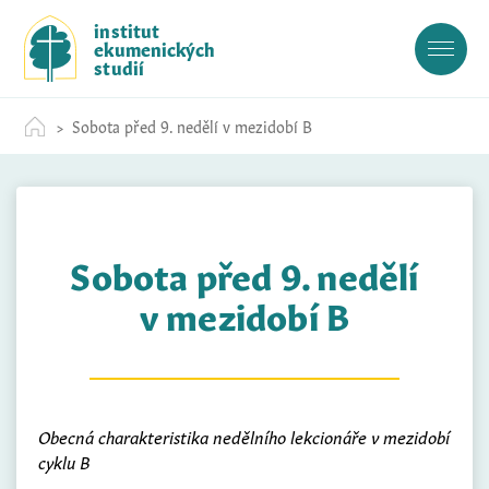
S
institut
k
ekumenických
i
studií
p
t
Sobota před 9. nedělí v mezidobí B
o
c
o
n
t
Sobota před 9. nedělí
e
n
v mezidobí B
t
Obecná charakteristika nedělního lekcionáře v mezidobí
cyklu B