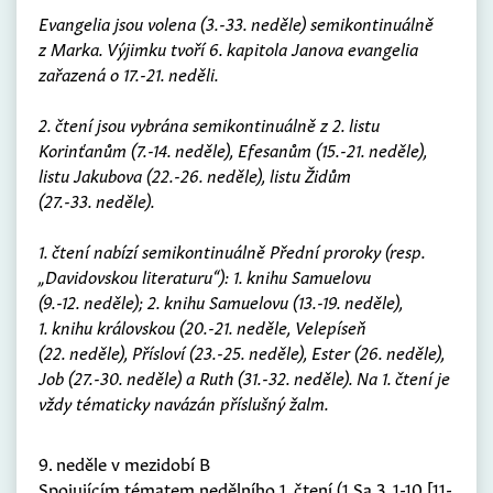
Evangelia jsou volena (3.-33. neděle) semikontinuálně
z Marka. Výjimku tvoří 6. kapitola Janova evangelia
zařazená o 17.-21. neděli.
2. čtení jsou vybrána semikontinuálně z 2. listu
Korinťanům (7.-14. neděle), Efesanům (15.-21. neděle),
listu Jakubova (22.-26. neděle), listu Židům
(27.-33. neděle).
1. čtení nabízí semikontinuálně Přední proroky (resp.
„Davidovskou literaturu“): 1. knihu Samuelovu
(9.-12. neděle); 2. knihu Samuelovu (13.-19. neděle),
1. knihu královskou (20.-21. neděle, Velepíseň
(22. neděle), Přísloví (23.-25. neděle), Ester (26. neděle),
Job (27.-30. neděle) a Ruth (31.-32. neděle). Na 1. čtení je
vždy tématicky navázán příslušný žalm.
9. neděle v mezidobí B
Spojujícím tématem nedělního 1. čtení (1 Sa 3, 1-10.[11-