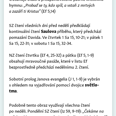
hymnu:
„Probuď se ty, kdo spíš, a vstaň z mrtvých
a zazáří ti Kristus“
(Ef 5,14)
SZ čtení všedních dní před nedělí předkládají
kontinuální čtení
Saulova
příběhu, který předchází
pomazání Davida. Ve čtvrtek 1 Sa 15, 10-21; v pátek 1
Sa 15, 22-31; v sobotu 1 Sa 15, 32-34.
NZ čtení čtvrtku (Ef 4, 25-32) a pátku (Ef 5, 1-9)
obsahují mravoučné pasáže, které v listu Ef
bezprostředně předchází nedělnímu 2. čtení.
Sobotní prolog Janova evangelia (J 1, 1-9) je vybrán
s ohledem na vyjadřování pomocí dvojice
světlo-
tma
.
Podobně tento obraz využívají všechna čtení
po neděli. Pondělní SZ čtení (Iz 59, 9-19):
„Čekáme na