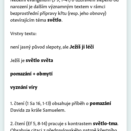
narození je dalším významným textem v rámci
bezprostřední přípravy křtu (resp. jeho obnovy)
otevírajícím téma
světlo
.
Vrstvy textu:
není jasný původ slepoty, ale
Ježíš ji léčí
Ježíš je
světlo světa
pomazání + obmytí
vyznání víry
1. čtení (1 Sa 16, 1-13) obsahuje příběh o
pomazání
Davida za krále Samuelem.
2. čtení (Ef 5, 8-14) pracuje s kontrastem
světlo-tma
.
Obsahuje citaci z předpavlovského patrně křestního