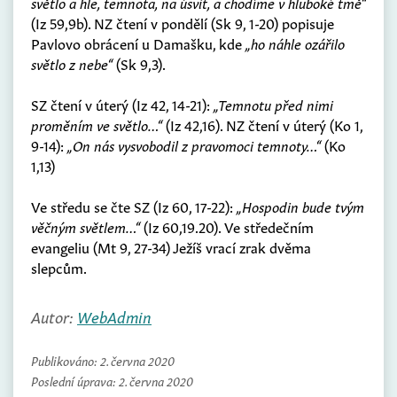
světlo a hle, temnota, na úsvit, a chodíme v hluboké tmě“
(Iz 59,9b). NZ čtení v pondělí (Sk 9, 1-20) popisuje
Pavlovo obrácení u Damašku, kde
„ho náhle ozářilo
světlo z nebe“
(Sk 9,3).
SZ čtení v úterý (Iz 42, 14-21):
„Temnotu před nimi
proměním ve světlo…“
(Iz 42,16). NZ čtení v úterý (Ko 1,
9-14):
„On nás vysvobodil z pravomoci temnoty…“
(Ko
1,13)
Ve středu se čte SZ (Iz 60, 17-22):
„Hospodin bude tvým
věčným světlem…“
(Iz 60,19.20). Ve středečním
evangeliu (Mt 9, 27-34) Ježíš vrací zrak dvěma
slepcům.
Autor:
WebAdmin
Publikováno:
2. června 2020
Poslední úprava:
2. června 2020