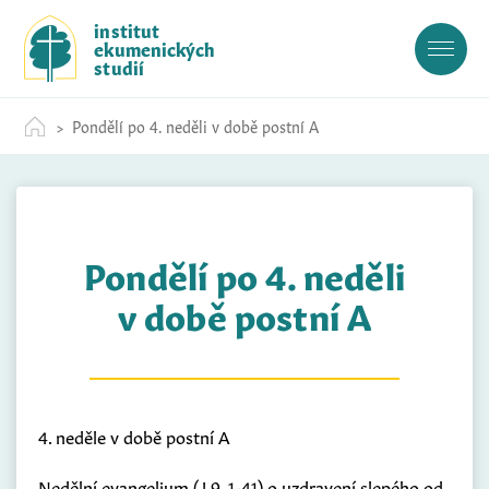
S
institut
k
ekumenických
i
studií
p
t
Pondělí po 4. neděli v době postní A
o
c
o
n
t
Pondělí po 4. neděli
e
n
v době postní A
t
4. neděle v době postní A
Nedělní evangelium (J 9, 1-41) o uzdravení slepého od