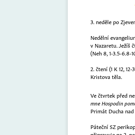
3. neděle po Zjeve
Nedělní evangelium
v Nazaretu. Ježíš 
(Neh 8, 1-3.5-6.8-1
2. čtení (1 K 12, 1
Kristova těla.
Ve čtvrtek před ned
mne Hospodin poma
Primát Ducha nad Z
Páteční SZ perikopa
připravuje na 2. ne