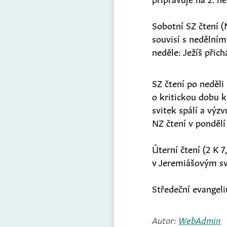
Sobotní SZ čtení (
souvisí s nedělním
neděle: Ježíš přich
SZ čtení po neděli
o kritickou dobu kr
svitek spálí a výzv
NZ čtení v pondělí 
Úterní čtení (2 K 
v Jeremiášovým sv
Středeční evangel
Autor:
WebAdmin