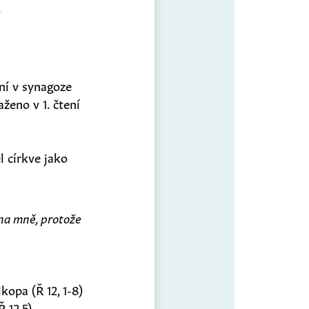
ní v synagoze
ženo v 1. čtení
l církve jako
na mně, protože
kopa (Ř 12, 1-8)
Ř 12,5)