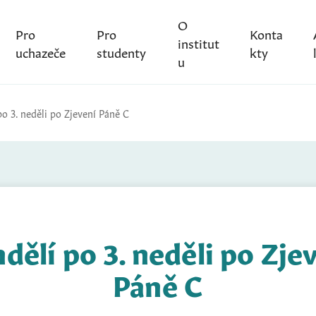
O
Pro
Pro
Konta
institut
uchazeče
studenty
kty
u
po 3. neděli po Zjevení Páně C
dělí po 3. neděli po Zje
Páně C