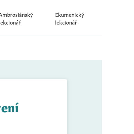
Ambrosiánský
Ekumenický
lekcionář
lekcionář
vení