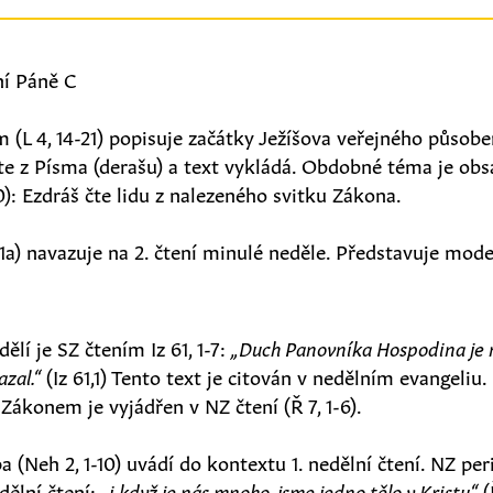
ní Páně C
 (L 4, 14-21) popisuje začátky Ježíšova veřejného působe
čte z Písma (derašu) a text vykládá. Obdobné téma je obsa
0): Ezdráš čte lidu z nalezeného svitku Zákona.
2-31a) navazuje na 2. čtení minulé neděle. Představuje mode
ělí je SZ čtením Iz 61, 1-7:
„Duch Panovníka Hospodina je 
zal.“
(Iz 61,1) Tento text je citován v nedělním evangeliu.
ákonem je vyjádřen v NZ čtení (Ř 7, 1-6).
 (Neh 2, 1-10) uvádí do kontextu 1. nedělní čtení. NZ peri
dělní čtení:
„i když je nás mnoho, jsme jedno tělo v Kristu“
(