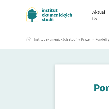
S
k
institut
Aktual
ekumenických
i
ity
studií
p
t
o
Institut ekumenických studií v Praze
Pondělí 
c
o
n
t
e
n
t
Pon