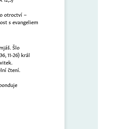
o otroctví –
lost s evangeliem
mjáš. Šlo
6, 11-26) král
vitek.
lní čtení.
sponduje