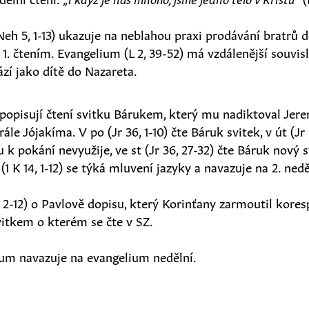
Neh 5, 1-13) ukazuje na neblahou praxi prodávání bratrů d
 1. čtením. Evangelium (L 2, 39-52) má vzdálenější souvis
ází jako dítě do Nazareta.
 popisují čtení svitku Bárukem, který mu nadiktoval Jere
ále Jójakíma. V po (Jr 36, 1-10) čte Báruk svitek, v út (Jr 3
u k pokání nevyužije, ve st (Jr 36, 27-32) čte Báruk nový s
(1 K 14, 1-12) se týká mluvení jazyky a navazuje na 2. nedě
7, 2-12) o Pavlově dopisu, který Korinťany zarmoutil kore
itkem o kterém se čte v SZ.
ium navazuje na evangelium nedělní.