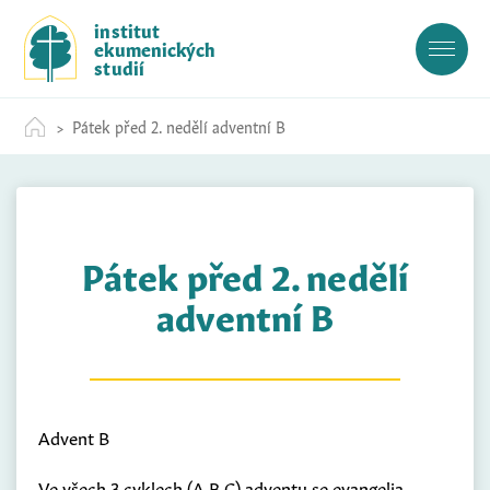
S
institut
k
ekumenických
i
studií
p
t
Pátek před 2. nedělí adventní B
o
c
o
n
t
Pátek před 2. nedělí
e
n
adventní B
t
Advent B
Ve všech 3 cyklech (A,B,C) adventu se evangelia