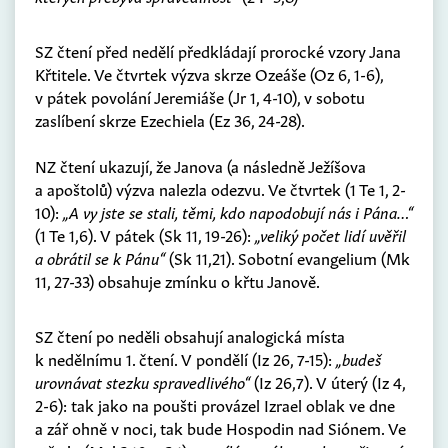
SZ čtení před nedělí předkládají prorocké vzory Jana
Křtitele. Ve čtvrtek výzva skrze Ozeáše (Oz 6, 1-6),
v pátek povolání Jeremiáše (Jr 1, 4-10), v sobotu
zaslíbení skrze Ezechiela (Ez 36, 24-28).
NZ čtení ukazují, že Janova (a následně Ježíšova
a apoštolů) výzva nalezla odezvu. Ve čtvrtek (1 Te 1, 2-
10):
„A vy jste se stali, těmi, kdo napodobují nás i Pána…“
(1 Te 1,6). V pátek (Sk 11, 19-26):
„veliký počet lidí uvěřil
a obrátil se k Pánu“
(Sk 11,21). Sobotní evangelium (Mk
11, 27-33) obsahuje zmínku o křtu Janově.
SZ čtení po neděli obsahují analogická místa
k nedělnímu 1. čtení. V pondělí (Iz 26, 7-15):
„budeš
urovnávat stezku spravedlivého“
(Iz 26,7). V úterý (Iz 4,
2-6): tak jako na poušti provázel Izrael oblak ve dne
a zář ohně v noci, tak bude Hospodin nad Siónem. Ve