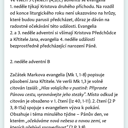
1. neděle týkají Kristova druhého příchodu. Na rozdíl
od konce liturgického roku není ukazováno na hrůzy,
které budou parusii předcházet, důraz je dáván na
radostné očekávání této události. Evangelia
2. a 3. neděle adventní si všímají Kristova Předchůdce
a Křtitele Jana, evangelia 4. neděle událostí
bezprostředně předcházející narození Páně.
2. neděle adventní B
Začátek Markova evangelia (Mk 1, 1-8) popisuje
působení Jana Křtitele. Ve verši Mk 1,3 je volně
citován Izaiáš:
„Hlas volajícího v pustině: Připravte
Pánovu cestu, vyrovnávejte jeho stezky“
. Místo odkud je
citován je obsaženo v 1. čtení (Iz 40, 1-11). 2. čtení (2 P
3, 8-15a) spojuje s evangeliem výzva k pokání.
Obsahuje i téma minulého týdne – Pánův den, ve
kterém
„očekáváme nová nebesa a novou zemi, ve
kterých přebývá spravedlnost“
(2 P 3,8)