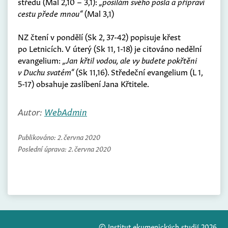
středu (Mal 2,10 – 3,1):
„posílám svého posla a připraví
cestu přede mnou“
(Mal 3,1)
NZ čtení v pondělí (Sk 2, 37-42) popisuje křest
po Letnicích. V úterý (Sk 11, 1-18) je citováno nedělní
evangelium:
„Jan křtil vodou, ale vy budete pokřtěni
v Duchu svatém“
(Sk 11,16). Středeční evangelium (L 1,
5-17) obsahuje zaslíbení Jana Křtitele.
Autor:
WebAdmin
Publikováno:
2. června 2020
Poslední úprava:
2. června 2020
© Institut ekumenických studií 2026