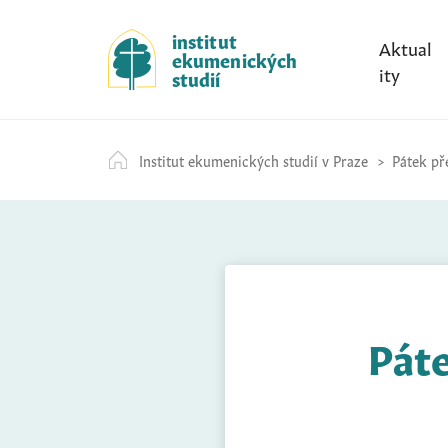
S
k
institut
Aktual
ekumenických
i
ity
studií
p
t
o
Institut ekumenických studií v Praze
Pátek př
c
o
n
t
e
n
t
Páte