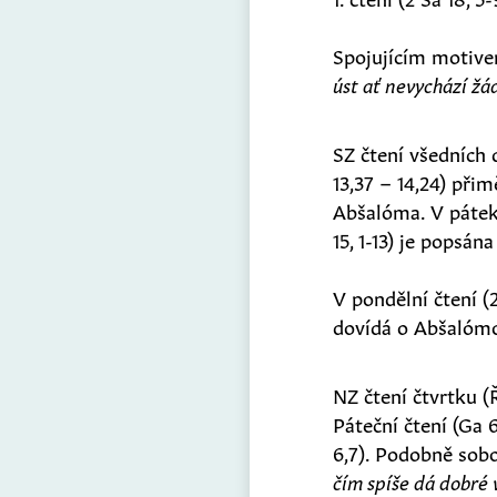
Spojujícím motivem 
úst ať nevychází ž
SZ čtení všedních 
13,37 – 14,24) při
Abšalóma. V pátek 
15, 1-13) je popsá
V pondělní čtení (
dovídá o Abšalómov
NZ čtení čtvrtku (Ř
Páteční čtení (Ga 6
6,7). Podobně sobot
čím spíše dá dobré v