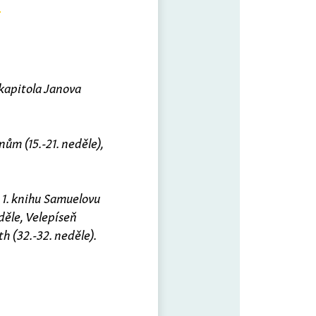
 kapitola Janova
nům (15.-21. neděle),
: 1. knihu Samuelovu
eděle, Velepíseň
th (32.-32. neděle).