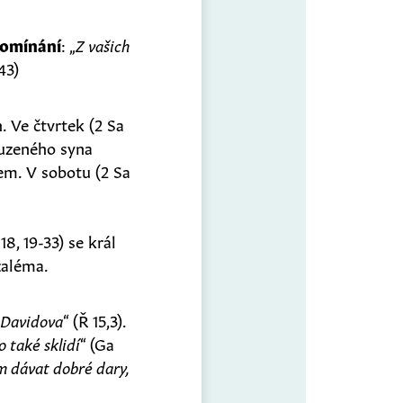
omínání
: „
Z vašich
,43)
. Ve čtvrtek (2 Sa
puzeného syna
lem. V sobotu (2 Sa
8, 19-33) se král
zaléma.
a Davidova
“ (Ř 15,3).
o také sklidí
“ (Ga
em dávat dobré dary,