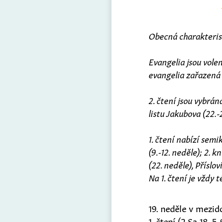
Obecná charakterist
Evangelia jsou vole
evangelia zařazená o
2. čtení jsou vybrán
listu Jakubova (22.-
1. čtení nabízí sem
(9.-12. neděle); 2. 
(22. neděle), Příslov
Na 1. čtení je vždy
19. neděle v mezid
1. čtení (2 Sa 18, 