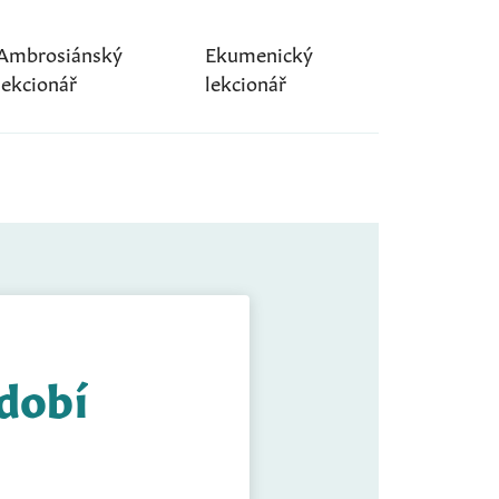
Ambrosiánský
Ekumenický
lekcionář
lekcionář
idobí