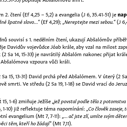
2. čtení (Ef 4,25 – 5,2) a evangelia (J 6, 35.41-51) je
nap
ádné špatné slovo…
“ (Ef 4,29); „
Nereptejte mezi sebou.
“ (J 6
dnů souvisí s 1. nedělním čtení, ukazují Abšalómův příběh
měje Davidův vojevůdce Jóab krále, aby vzal na milost za
(2 Sa 14, 15-33) je navrátilý Abšalóm nakonec přijat krá
na Abšalómova vzpoura vůči králi.
2 Sa 15, 13-31) David prchá před Abšalómem. V úterý (2 Sa1
ě smrti. Ve středu (2 Sa 19, 1-18) se David vrací do Jeru
 15, 1-6) zmiňuje Ježíše „
jež povstal podle těla z potomstv
, 1-10) již reflektuje téma napomínání: „
Co člověk zaseje, t
ní evangelium (Mt 7, 7-11): „
… ač jste zlí, umíte svým dět
ěci těm, kteří ho žádají
“ (Mt 7,11).