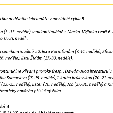
ika nedělního lekcionáře v mezidobí cyklu B
na (3.-33. neděle) semikontinuálně z Marka. Výjimku tvoří 6.
 17.-21. neděli.
a semikontinuálně z 2. listu Korinťanům (7.-14. neděle), Efesa
26. neděle), listu Židům (27.-33. neděle).
ikontinuálně Přední proroky (resp. „Davidovskou literaturu“)
knihu Samuelovu (13.-19. neděle), 1. knihu královskou (20.-21. n
í (23.-25. neděle), Ester (26. neděle), Job (27.-30. neděle) a Ru
 tématicky navázán příslušný žalm.
obí B
5-9.15.31-33) popisuje Abšalómovu smrt.