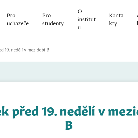
O
Pro
Pro
Konta
institut
uchazeče
studenty
kty
u
ed 19. nedělí v mezidobí B
k před 19. nedělí v mez
B