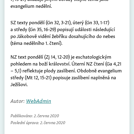
evangelium nedělní.
SZ texty pondělí (Gn 32, 3-21), úterý (Gn 33, 1-17)
a středy (Gn 35, 16-29) popisují události následující
po Jákobově vidění žebříku dosahujícího do nebes
(téma nedělního 1. čtení).
NZ text pondělí (Zj 14, 12-20) je eschatologickým
pohledem na boží království. Úterní NZ čtení (Ga 4,21
– 5,1) reflektuje plody zaslíbení. Obdobně evangelium
středy (Mt 12, 15-21) popisuje zaslíbení naplněná na
Ježíšovi.
Autor:
WebAdmin
Publikováno:
2. června 2020
Poslední úprava:
2. června 2020