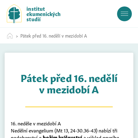
S
institut
k
ekumenických
i
studií
p
t
Pátek před 16. nedělí v mezidobí A
o
c
o
n
t
Pátek před 16. nedělí
e
n
v mezidobí A
t
16. neděle v mezidobí A
Nedělní evangelium (Mt 13, 24-30.36-43) nabízí tři
podobenství o
božím království
a výklad prvního