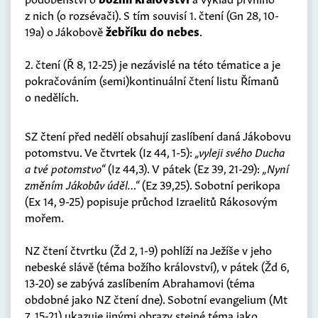
z nich (o rozsévači). S tím souvisí 1. čtení (Gn 28, 10-
19a) o Jákobově
žebříku do nebes
.
2. čtení (Ř 8, 12-25) je nezávislé na této tématice a je
pokračováním (semi)kontinuální čtení listu Římanů
o nedělích.
SZ čtení před nedělí obsahují zaslíbení daná Jákobovu
potomstvu. Ve čtvrtek (Iz 44, 1-5):
„vyleji svého Ducha
a tvé potomstvo“
(Iz 44,3). V pátek (Ez 39, 21-29):
„Nyní
změním Jákobův úděl…“
(Ez 39,25). Sobotní perikopa
(Ex 14, 9-25) popisuje průchod Izraelitů Rákosovým
mořem.
NZ čtení čtvrtku (Žd 2, 1-9) pohlíží na Ježíše v jeho
nebeské slávě (téma božího království), v pátek (Žd 6,
13-20) se zabývá zaslíbením Abrahamovi (téma
obdobné jako NZ čtení dne). Sobotní evangelium (Mt
7, 15-21) ukazuje jinými obrazy stejné téma jako