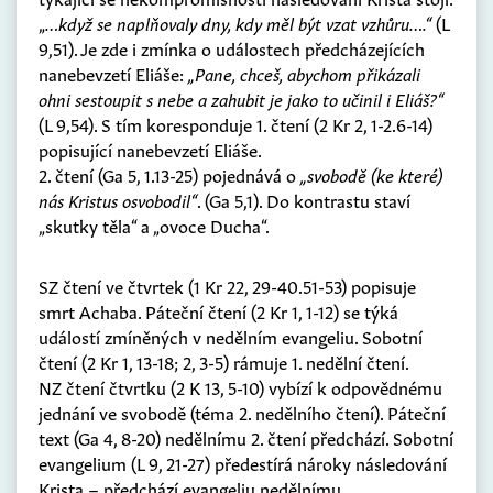
„
…když se naplňovaly dny, kdy měl být vzat vzhůru….“
(L
9,51). Je zde i zmínka o událostech předcházejících
nanebevzetí Eliáše:
„Pane, chceš, abychom přikázali
ohni sestoupit s nebe a zahubit je jako to učinil i Eliáš?“
(L 9,54). S tím koresponduje 1. čtení (2 Kr 2, 1-2.6-14)
popisující nanebevzetí Eliáše.
2. čtení (Ga 5, 1.13-25) pojednává o
„svobodě (ke které)
nás Kristus osvobodil“
. (Ga 5,1). Do kontrastu staví
„skutky těla“ a „ovoce Ducha“.
SZ čtení ve čtvrtek (1 Kr 22, 29-40.51-53) popisuje
smrt Achaba. Páteční čtení (2 Kr 1, 1-12) se týká
událostí zmíněných v nedělním evangeliu. Sobotní
čtení (2 Kr 1, 13-18; 2, 3-5) rámuje 1. nedělní čtení.
NZ čtení čtvrtku (2 K 13, 5-10) vybízí k odpovědnému
jednání ve svobodě (téma 2. nedělního čtení). Páteční
text (Ga 4, 8-20) nedělnímu 2. čtení předchází. Sobotní
evangelium (L 9, 21-27) předestírá nároky následování
Krista – předchází evangeliu nedělnímu.