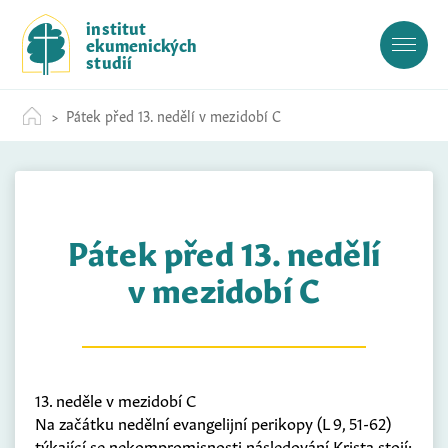
S
institut
k
ekumenických
i
studií
p
t
Pátek před 13. nedělí v mezidobí C
o
c
o
n
t
Pátek před 13. nedělí
e
n
v mezidobí C
t
13. neděle v mezidobí C
Na začátku nedělní evangelijní perikopy (L 9, 51-62)
týkající se nekompromisnosti následování Krista stojí: