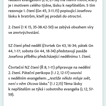
je i motivem celého týdne, lásku k nepřátelům. S tím
rezonuje 1. čtení (Gn 45, 3-11.15) popisující Josefovu
lásku k bratrům, kteří jej prodali do otroctví.
2. čtení (1 K 15, 35-38.42-50) se zabývá obsahem víry
ve zmrtvýchvstání.
SZ čtení před nedělí (čtvrtek Gn 43, 16-34; pátek Gn
44, 1-17; sobota Gn 44, 18-34) představují pasáže
Josefova příběhu předcházející nedělnímu 1. čtení.
Čtvrteční NZ čtení (Ř 8, 1-11) připravuje na nedělní
2. čtení. Páteční perikopa (1 J 2, 12-17) souvisí
s nedělním evangeliem:
„Jestliže někdo miluje svět,
není v něm Otcova láska.“
(1 J 2,15) Téma lásky
k nepřátelům se týká i sobotního evangelia (L 12, 57-
59).