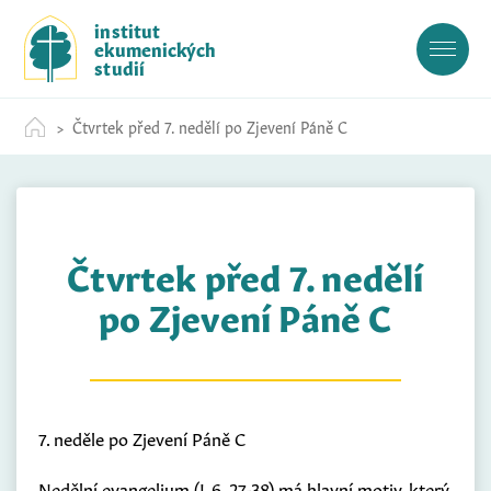
S
institut
k
ekumenických
i
studií
p
t
Čtvrtek před 7. nedělí po Zjevení Páně C
o
c
o
n
t
Čtvrtek před 7. nedělí
e
n
po Zjevení Páně C
t
7. neděle po Zjevení Páně C
Nedělní evangelium (L 6, 27-38) má hlavní motiv, který