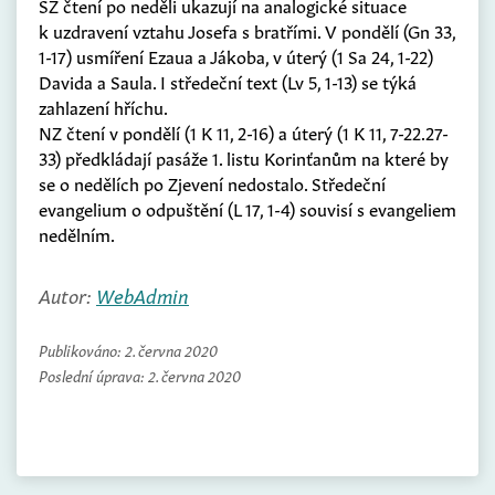
SZ čtení po neděli ukazují na analogické situace
k uzdravení vztahu Josefa s bratřími. V pondělí (Gn 33,
1-17) usmíření Ezaua a Jákoba, v úterý (1 Sa 24, 1-22)
Davida a Saula. I středeční text (Lv 5, 1-13) se týká
zahlazení hříchu.
NZ čtení v pondělí (1 K 11, 2-16) a úterý (1 K 11, 7-22.27-
33) předkládají pasáže 1. listu Korinťanům na které by
se o nedělích po Zjevení nedostalo. Středeční
evangelium o odpuštění (L 17, 1-4) souvisí s evangeliem
nedělním.
Autor:
WebAdmin
Publikováno:
2. června 2020
Poslední úprava:
2. června 2020