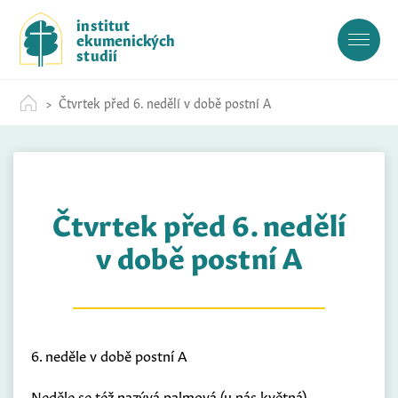
S
institut
k
ekumenických
i
studií
p
t
Čtvrtek před 6. nedělí v době postní A
o
c
o
n
t
Čtvrtek před 6. nedělí
e
n
v době postní A
t
6. neděle v době postní A
Neděle se též nazývá palmová (u nás květná)