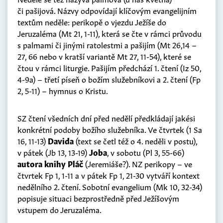
či pašijová. Názvy odpovídají klíčovým evangelijním
textům neděle: perikopě o vjezdu Ježíše do
Jeruzaléma (Mt 21, 1-11), která se čte v rámci průvodu
s palmami či jinými ratolestmi a pašijím (Mt 26,14 –
27, 66 nebo v kratší variantě Mt 27, 11-54), které se
čtou v rámci liturgie. Pašijím předchází 1. čtení (Iz 50,
4-9a) – třetí píseň o božím služebníkovi a 2. čtení (Fp
2, 5-11) – hymnus o Kristu.
SZ čtení všedních dní před nedělí předkládají jakési
konkrétní podoby božího služebníka. Ve čtvrtek (1 Sa
16, 11-13)
Davida
(text se četl též o 4. neděli v postu),
v pátek (Jb 13, 13-19)
Joba
, v sobotu (Pl 3, 55-66)
autora knihy Pláč
(Jeremiáše?). NZ perikopy – ve
čtvrtek Fp 1, 1-11 a v pátek Fp 1, 21-30 vytváří kontext
nedělního 2. čtení. Sobotní evangelium (Mk 10, 32-34)
popisuje situaci bezprostředně před Ježíšovým
vstupem do Jeruzaléma.