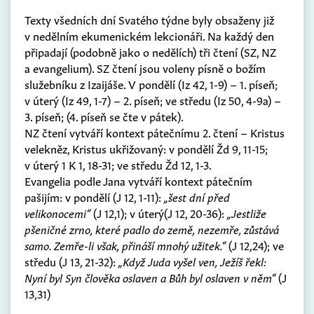
Texty všedních dní Svatého týdne byly obsaženy již
v nedělním ekumenickém lekcionáři. Na každý den
připadají (podobně jako o nedělích) tři čtení (SZ, NZ
a evangelium). SZ čtení jsou voleny písně o božím
služebníku z Izaijáše. V pondělí (Iz 42, 1-9) – 1. píseň;
v úterý (Iz 49, 1-7) – 2. píseň; ve středu (Iz 50, 4-9a) –
3. píseň; (4. píseň se čte v pátek).
NZ čtení vytváří kontext pátečnímu 2. čtení – Kristus
velekněz, Kristus ukřižovaný: v pondělí Žd 9, 11-15;
v úterý 1 K 1, 18-31; ve středu Žd 12, 1-3.
Evangelia podle Jana vytváří kontext pátečním
pašijím: v pondělí (J 12, 1-11):
„šest dní před
velikonocemi“
(J 12,1); v úterý(J 12, 20-36):
„Jestliže
pšeničné zrno, které padlo do země, nezemře, zůstává
samo. Zemře-li však, přináší mnohý užitek.“
(J 12,24); ve
středu (J 13, 21-32):
„Když Juda vyšel ven, Ježíš řekl:
Nyní byl Syn člověka oslaven a Bůh byl oslaven v něm“
(J
13,31)