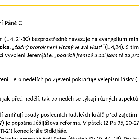
ní Páně C
m (L 4, 21-30) bezprostředně navazuje na evangelium min
roka
:
„žádný prorok není vítaný ve své vlasti“
(L 4,24). S tí
jící vyvolení Jeremjáše:
„posvětil jsem tě a dal jsem tě za 
ní 1 K o nedělích po Zjevení pokračuje velepísní lásky (1 K
 jak před nedělí, tak po neděli se týkají různých aspekt
lí zmiňují osudy posledních judských králů před zajetím 
-7) je popsána Jóšijášova reforma. V pátek (2 Pa 35, 20-27
11-21) konec krále Sidkijáše.
sledky prorocké řeči Petra (čtvrtek Sk 10, 44-48), Pavla (