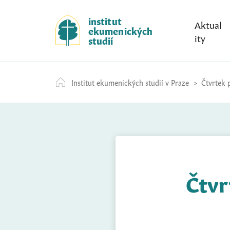
S
k
institut
Aktual
ekumenických
i
ity
studií
p
t
o
Institut ekumenických studií v Praze
Čtvrtek 
c
o
n
t
e
n
t
Čtvr