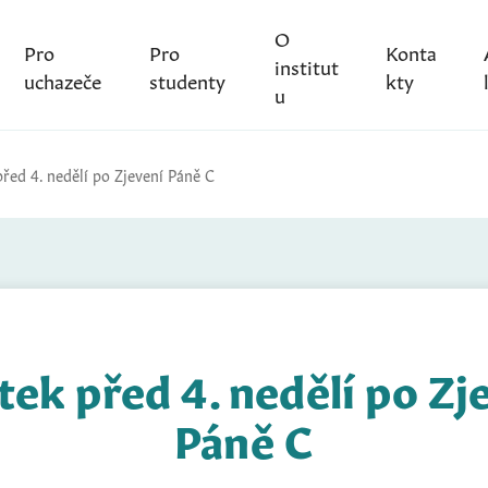
O
Pro
Pro
Konta
institut
uchazeče
studenty
kty
u
před 4. nedělí po Zjevení Páně C
tek před 4. nedělí po Zj
Páně C