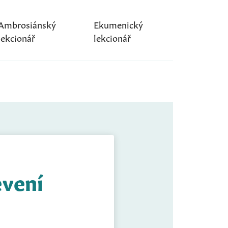
Ambrosiánský
Ekumenický
lekcionář
lekcionář
evení