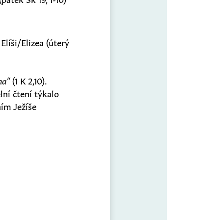
Elíši/Elizea (úterý
ha“
(1 K 2,10).
lní čtení týkalo
ním Ježíše