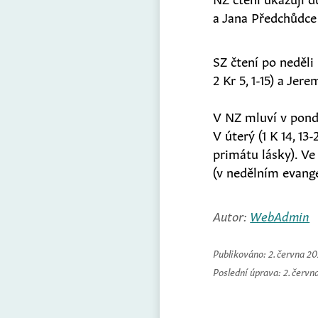
a Jana Předchůdce (
SZ čtení po neděli 
2 Kr 5, 1-15) a Jerem
V NZ mluví v pondě
V úterý (1 K 14, 13
primátu lásky). Ve
(v nedělním evange
Autor:
WebAdmin
Publikováno:
2. června 2
Poslední úprava:
2. červn