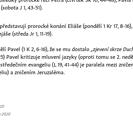
sobota J 1, 43-51).
představují prorocké konání Eliáše (pondělí 1 Kr 17, 8-16), 
jáše (středa Jr 1, 11-19).
lí Pavel (1 K 2, 6-16), že se mu dostalo
„zjevení skrze Duc
-25) Pavel kritizuje mluvení jazyky (oproti tomu se 2. nedě
 středečním evangeliu (L 19, 41-44) je paralela mezi zniče
liu) a zničením Jeruzaléma.
020
a 2020