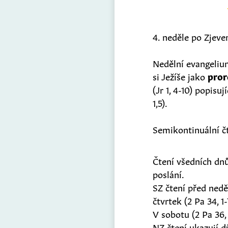
4. neděle po Zjeve
Nedělní evangeliu
si Ježíše jako
pro
(Jr 1, 4-10) popisu
1,5).
Semikontinuální čte
Čtení všedních dnů
poslání.
SZ čtení před nedě
čtvrtek (2 Pa 34, 1
V sobotu (2 Pa 36, 
NZ čtení ukazují dů