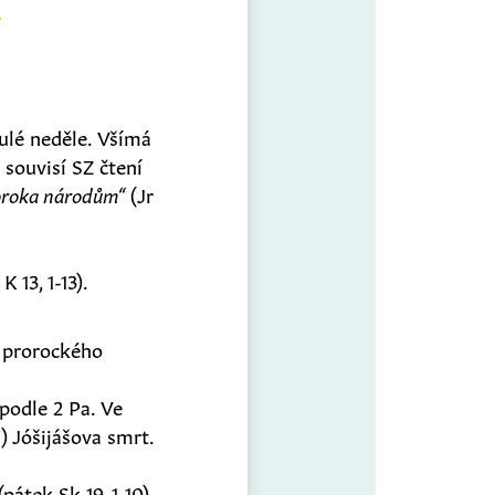
ulé neděle. Všímá
m souvisí SZ čtení
proroka národům“
(Jr
 13, 1-13).
ů prorockého
podle 2 Pa. Ve
) Jóšijášova smrt.
pátek Sk 19, 1-10)