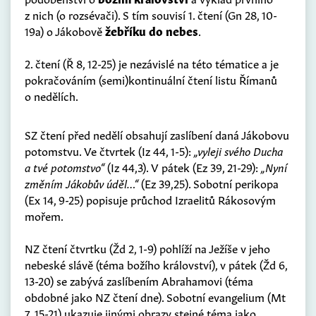
z nich (o rozsévači). S tím souvisí 1. čtení (Gn 28, 10-
19a) o Jákobově
žebříku do nebes
.
2. čtení (Ř 8, 12-25) je nezávislé na této tématice a je
pokračováním (semi)kontinuální čtení listu Římanů
o nedělích.
SZ čtení před nedělí obsahují zaslíbení daná Jákobovu
potomstvu. Ve čtvrtek (Iz 44, 1-5):
„vyleji svého Ducha
a tvé potomstvo“
(Iz 44,3). V pátek (Ez 39, 21-29):
„Nyní
změním Jákobův úděl…“
(Ez 39,25). Sobotní perikopa
(Ex 14, 9-25) popisuje průchod Izraelitů Rákosovým
mořem.
NZ čtení čtvrtku (Žd 2, 1-9) pohlíží na Ježíše v jeho
nebeské slávě (téma božího království), v pátek (Žd 6,
13-20) se zabývá zaslíbením Abrahamovi (téma
obdobné jako NZ čtení dne). Sobotní evangelium (Mt
7, 15-21) ukazuje jinými obrazy stejné téma jako