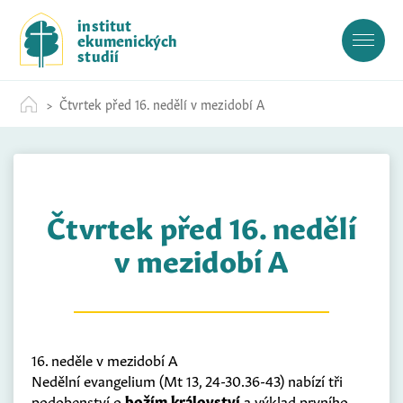
S
institut
k
ekumenických
i
studií
p
t
Čtvrtek před 16. nedělí v mezidobí A
o
c
o
n
t
Čtvrtek před 16. nedělí
e
n
v mezidobí A
t
16. neděle v mezidobí A
Nedělní evangelium (Mt 13, 24-30.36-43) nabízí tři
podobenství o
božím království
a výklad prvního