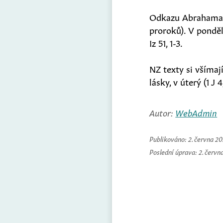
Odkazu Abrahama se
proroků). V pondělí
Iz 51, 1-3.
NZ texty si všímaj
lásky, v úterý (1 J
Autor:
WebAdmin
Publikováno:
2. června 2
Poslední úprava:
2. červn