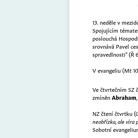
13. neděle v mezid
Spojujícím tématem
poslouchá Hospodin
srovnává Pavel ces
spravedlnosti“ (Ř 6
V evangeliu (Mt 10
Ve čtvrtečním SZ čt
zmíněn
Abraham
NZ čtení čtvrtku (G
neobřízka, ale víra 
Sobotní evangeliu