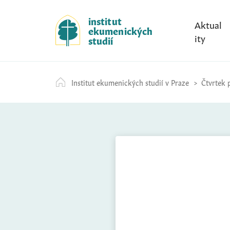
S
k
institut
Aktual
ekumenických
i
ity
studií
p
t
o
Institut ekumenických studií v Praze
Čtvrtek 
c
o
n
t
e
n
t