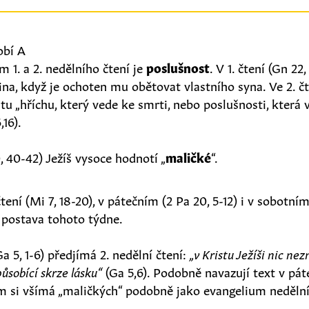
obí A
 1. a 2. nedělního čtení je
poslušnost
. V 1. čtení (Gn 22
a, když je ochoten mu obětovat vlastního syna. Ve 2. čte
tu „hříchu, který vede ke smrti, nebo poslušnosti, která 
,16).
, 40-42) Ježíš vysoce hodnotí „
maličké
“.
ení (Mi 7, 18-20), v pátečním (2 Pa 20, 5-12) i v sobotním
, postava tohoto týdne.
a 5, 1-6) předjímá 2. nedělní čtení:
„v Kristu Ježíši nic ne
působící skrze lásku“
(Ga 5,6). Podobně navazují text v páte
m si všímá „maličkých“ podobně jako evangelium nedělní