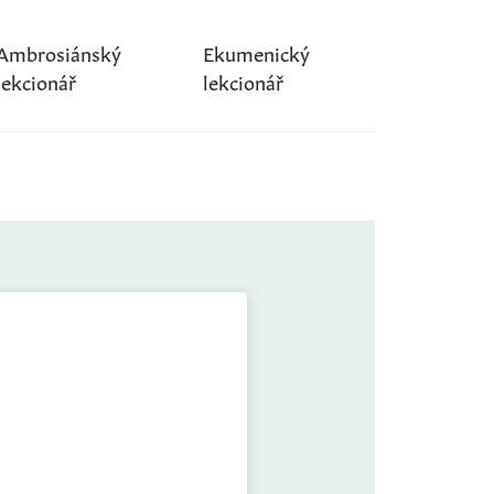
Ambrosiánský
Ekumenický
lekcionář
lekcionář