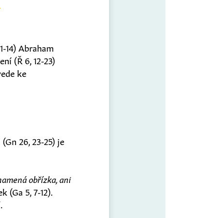
, 1-14) Abraham
ní (Ř 6, 12-23)
vede ke
 (Gn 26, 23-25) je
znamená obřízka, ani
k (Ga 5, 7-12).
.