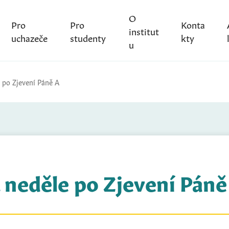
O
Pro
Pro
Konta
institut
uchazeče
studenty
kty
u
e po Zjevení Páně A
. neděle po Zjevení Páně