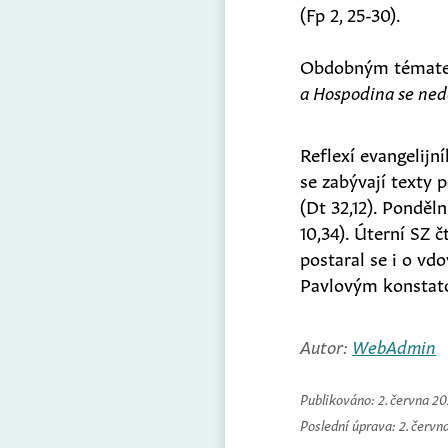
(Fp 2, 25-30).
Obdobným tématem s
a Hospodina se ned
Reflexí evangelijní
se zabývají texty p
(Dt 32,12). Ponděln
10,34). Úterní SZ čt
postaral se i o vdo
Pavlovým konsta
Autor:
WebAdmin
Publikováno:
2. června 2
Poslední úprava:
2. červn