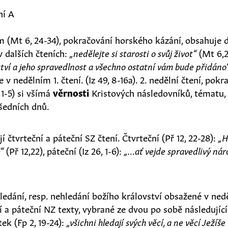
ní A
 (Mt 6, 24-34), pokračování horského kázání, obsahuje 
v dalších čteních:
„nedělejte si starosti o svůj život“
(Mt 6,2
ství a jeho spravedlnost a všechno ostatní vám bude přidáno
 v nedělním 1. čtení. (Iz 49, 8-16a). 2. nedělní čtení, pokra
 1-5) si všímá
věrnosti
Kristových následovníků, tématu, 
všedních dnů.
í čtvrteční a páteční SZ čtení. Čtvrteční (Př 12, 22-28):
„H
ě“
(Př 12,22), páteční (Iz 26, 1-6):
„…ať vejde spravedlivý nár
ledání, resp. nehledání božího království obsažené v ne
ní a páteční NZ texty, vybrané ze dvou po sobě následující
ek (Fp 2, 19-24):
„všichni hledají svých věcí, a ne věcí Ježíše