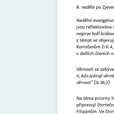
8. neděle po Zjeve
Nedělní evangelium
jsou reflektována 
nejprve boží králov
z témat se objevuje
Korinťanům (1 K 4,
v dalších čteních 
Věrností se zabývaj
ti, kdo jednají věrn
věrnost“
(Iz 26,2)
Na téma priority h
připravují čtvrteč
Filipanům. Ve čtvrt