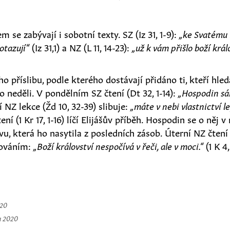
e zabývají i sobotní texty. SZ (Iz 31, 1-9):
„ke Svatému I
otazují“
(Iz 31,1) a NZ (L 11, 14-23):
„už k vám přišlo boží král
ho příslibu, podle kterého dostávají přidáno ti, kteří hleda
o neděli. V pondělním SZ čtení (Dt 32, 1-14):
„Hospodin sám
í NZ lekce (Žd 10, 32-39) slibuje:
„máte v nebi vlastnictví le
ení (1 Kr 17, 1-16) líčí Elijášův příběh. Hospodin se o něj v
vu, která ho nasytila z posledních zásob. Úterní NZ čtení (
továním:
„Boží království nespočívá v řeči, ale v moci.“
(1 K 4
020
a 2020