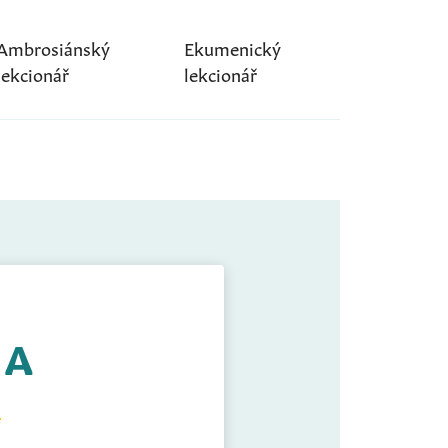
Ambrosiánský
Ekumenický
lekcionář
lekcionář
 A