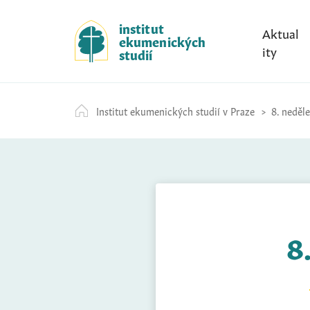
S
k
institut
Aktual
ekumenických
i
ity
studií
p
t
o
Institut ekumenických studií v Praze
8. neděl
c
o
n
t
e
n
t
8