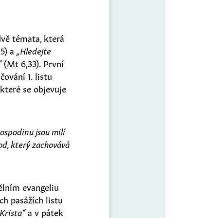
dvě témata, která
5) a
„Hledejte
“
(Mt 6,33). První
čování 1. listu
které se objevuje
ospodinu jsou milí
od, který zachovává
dělním evangeliu
ch pasážích listu
 Krista“
a v pátek