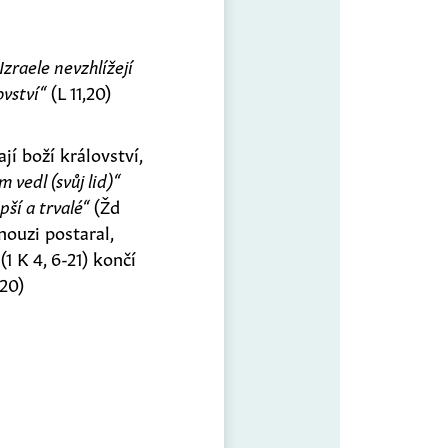
zraele nevzhlížejí
ovství“
(L 11,20)
jí boží království,
 vedl (svůj lid)“
pší a trvalé“
(Žd
 nouzi postaral,
1 K 4, 6-21) končí
,20)