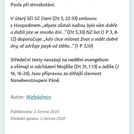
Pavla při ztroskotání.
V úterý líčí SZ čtení (Dt 5, 22-33) smlouvu
s Hospodinem
„abyste zůstali naživu, bylo vám dobře
a dožili jste se mnoho dní…“
(Dt 5,33) NZ list (1 P 3, 8-
12) doporučuje:
„kdo chce milovat život a vidět dobré
dny, ať zdržuje jazyk od zlého…“
(1 P 3,10)
Středeční texty navazují na nedělní evangelium
a všímají si odcházení Mojžíše (Dt 31, 1-13) a Ježíše (J
16, 16-24). Jsou přípravou za zítřejší slavnost
Nanebevstoupení Páně.
Autor:
WebAdmin
Publikováno:
2. června 2020
Poslední úprava:
2. června 2020