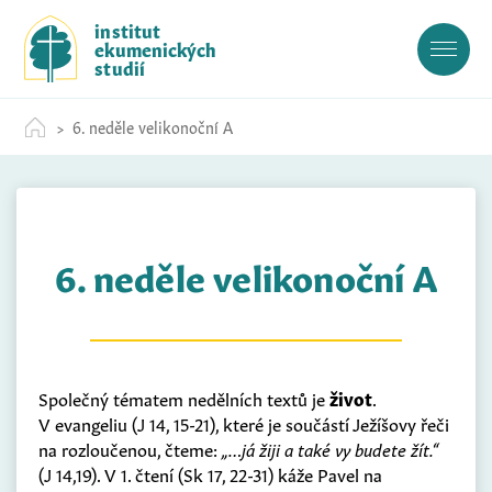
S
institut
k
ekumenických
i
studií
p
t
6. neděle velikonoční A
o
c
o
n
t
6. neděle velikonoční A
e
n
t
Společný tématem nedělních textů je
život
.
V evangeliu (J 14, 15-21), které je součástí Ježíšovy řeči
na rozloučenou, čteme:
„…já žiji a také vy budete žít.“
(J 14,19). V 1. čtení (Sk 17, 22-31) káže Pavel na