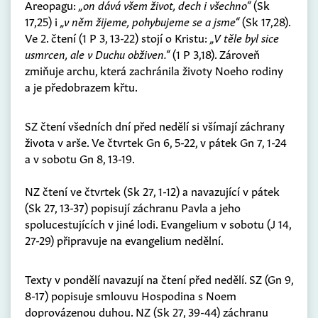
Areopagu:
„on dává všem život, dech i všechno“
(Sk
17,25) i
„v něm žijeme, pohybujeme se a jsme“
(Sk 17,28).
Ve 2. čtení (1 P 3, 13-22) stojí o Kristu:
„V těle byl sice
usmrcen, ale v Duchu obživen.“
(1 P 3,18). Zároveň
zmiňuje archu, která zachránila životy Noeho rodiny
a je předobrazem křtu.
SZ čtení všedních dní před nedělí si všímají záchrany
života v arše. Ve čtvrtek Gn 6, 5-22, v pátek Gn 7, 1-24
a v sobotu Gn 8, 13-19.
NZ čtení ve čtvrtek (Sk 27, 1-12) a navazující v pátek
(Sk 27, 13-37) popisují záchranu Pavla a jeho
spolucestujících v jiné lodi. Evangelium v sobotu (J 14,
27-29) připravuje na evangelium nedělní.
Texty v pondělí navazují na čtení před nedělí. SZ (Gn 9,
8-17) popisuje smlouvu Hospodina s Noem
doprovázenou duhou. NZ (Sk 27, 39-44) záchranu