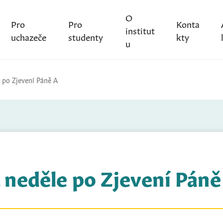
O
Pro
Pro
Konta
institut
uchazeče
studenty
kty
u
e po Zjevení Páně A
. neděle po Zjevení Páně