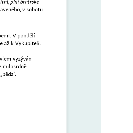
itní, plní bratrské
staveného, v sobotu
emi. V pondělí
nie až k Vykupiteli.
Pavlem vyzýván
se milosrdně
 „běda“.