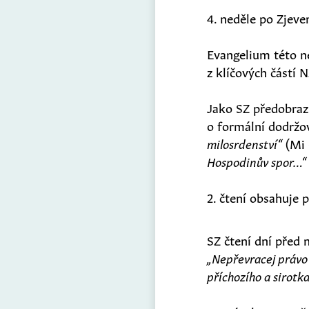
4. neděle po Zjeve
Evangelium této ne
z klíčových částí 
Jako SZ předobraz 
o formální dodržo
milosrdenství“
(Mi 
Hospodinův spor…“
2. čtení obsahuje p
SZ čtení dní před 
„Nepřevracej právo 
příchozího a sirotk