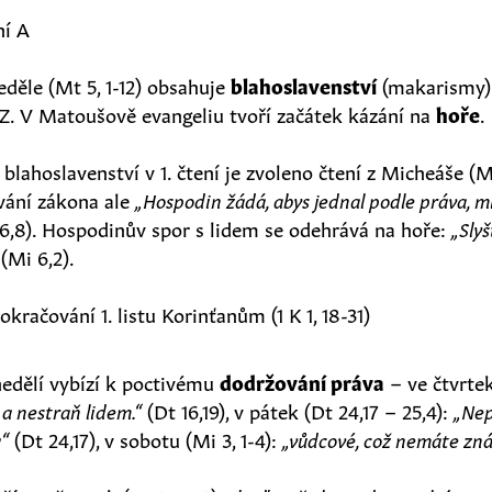
ní A
děle (Mt 5, 1-12) obsahuje
blahoslavenství
(makarismy)
NZ. V Matoušově evangeliu tvoří začátek kázání na
hoře
.
blahoslavenství v 1. čtení je zvoleno čtení z Micheáše (Mi
vání zákona ale
„Hospodin žádá, abys jednal podle práva, mi
6,8). Hospodinův spor s lidem se odehrává na hoře:
„Slyš
(Mi 6,2).
okračování 1. listu Korinťanům (1 K 1, 18-31)
nedělí vybízí k poctivému
dodržování práva
– ve čtvrtek
a nestraň lidem.“
(Dt 16,19), v pátek (Dt 24,17 – 25,4):
„Nep
a“
(Dt 24,17), v sobotu (Mi 3, 1-4):
„vůdcové, což nemáte zná