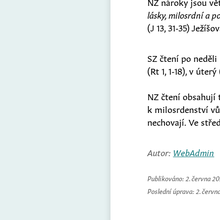
NZ nároky jsou větš
lásky, milosrdní a p
(J 13, 31-35) Ježíš
SZ čtení po neděli
(Rt 1, 1-18), v úter
NZ čtení obsahují 
k milosrdenství vůč
nechovají. Ve střed
Autor:
WebAdmin
Publikováno:
2. června 2
Poslední úprava:
2. červn