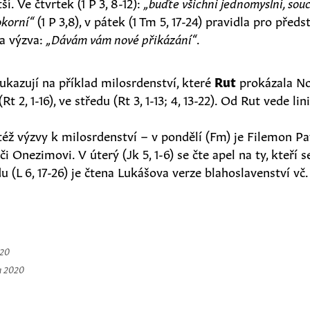
í. Ve čtvrtek (1 P 3, 8-12):
„buďte všichni jednomyslní, souc
okorní“
(1 P 3,8), v pátek (1 Tm 5, 17-24) pravidla pro před
ova výzva:
„Dávám vám nové přikázání“
.
 ukazují na příklad milosrdenství, které
Rut
prokázala No
ý (Rt 2, 1-16), ve středu (Rt 3, 1-13; 4, 13-22). Od Rut vede li
též výzvy k milosrdenství – v pondělí (Fm) je Filemon 
i Onezimovi. V úterý (Jk 5, 1-6) se čte apel na ty, kteří 
u (L 6, 17-26) je čtena Lukášova verze blahoslavenství vč.
020
a 2020