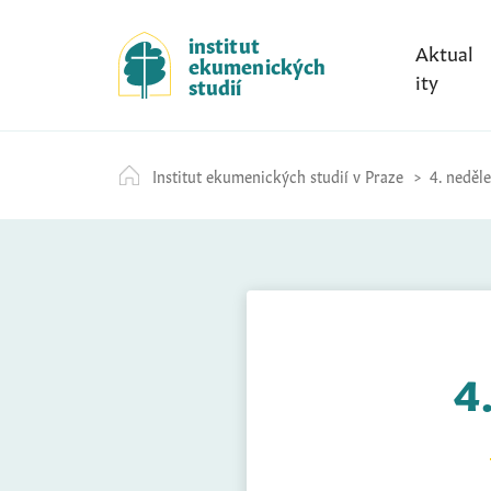
S
k
institut
Aktual
ekumenických
i
ity
studií
p
t
o
Institut ekumenických studií v Praze
4. neděl
c
o
n
t
e
n
t
4