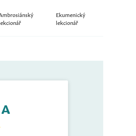
Ambrosiánský
Ekumenický
lekcionář
lekcionář
 A