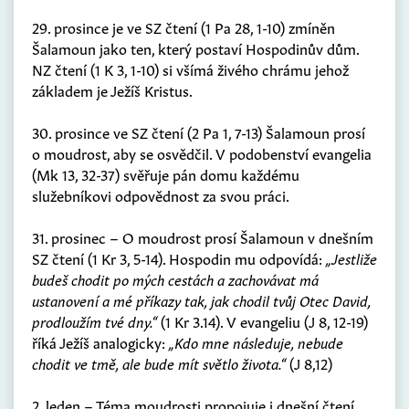
29. prosince je ve SZ čtení (1 Pa 28, 1-10) zmíněn
Šalamoun jako ten, který postaví Hospodinův dům.
NZ čtení (1 K 3, 1-10) si všímá živého chrámu jehož
základem je Ježíš Kristus.
30. prosince ve SZ čtení (2 Pa 1, 7-13) Šalamoun prosí
o moudrost, aby se osvědčil. V podobenství evangelia
(Mk 13, 32-37) svěřuje pán domu každému
služebníkovi odpovědnost za svou práci.
31. prosinec – O moudrost prosí Šalamoun v dnešním
SZ čtení (1 Kr 3, 5-14). Hospodin mu odpovídá:
„Jestliže
budeš chodit po mých cestách a zachovávat má
ustanovení a mé příkazy tak, jak chodil tvůj Otec David,
prodloužím tvé dny.“
(1 Kr 3.14). V evangeliu (J 8, 12-19)
říká Ježíš analogicky:
„Kdo mne následuje, nebude
chodit ve tmě, ale bude mít světlo života.“
(J 8,12)
2. leden – Téma moudrosti propojuje i dnešní čtení.