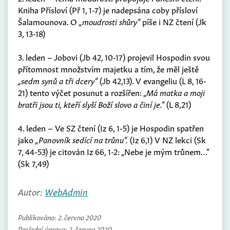
Kniha Přísloví (Př 1, 1-7) je nadepsána coby přísloví
Šalamounova. O
„moudrosti shůry“
píše i NZ čtení (Jk
3, 13-18)
3. leden – Jobovi (Jb 42, 10-17) projevil Hospodin svou
přítomnost množstvím majetku a tím, že měl ještě
„sedm synů a tři dcery“
(Jb 42,13). V evangeliu (L 8, 16-
21) tento výčet posunut a rozšířen: „
Má matka a moji
bratři jsou ti, kteří slyší Boží slovo a činí je.“
(L 8,21)
4. leden – Ve SZ čtení (Iz 6, 1-5) je Hospodin spatřen
jako
„Panovník sedící na trůnu“.
(Iz 6,1) V NZ lekci (Sk
7, 44-53) je citován Iz 66, 1-2: „Nebe je mým trůnem…“
(Sk 7,49)
Autor:
WebAdmin
Publikováno:
2. června 2020
Poslední úprava:
2. června 2020