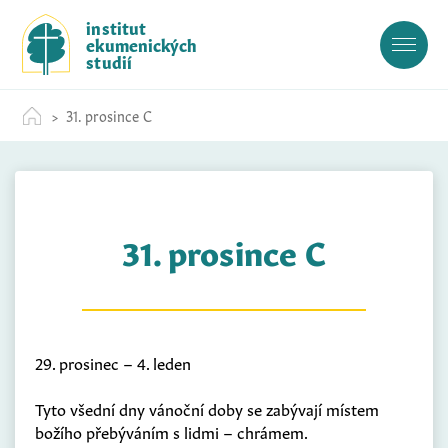
S
institut
k
ekumenických
i
studií
p
t
31. prosince C
o
c
o
n
t
31. prosince C
e
n
t
29. prosinec – 4. leden
Tyto všední dny vánoční doby se zabývají místem
božího přebýváním s lidmi – chrámem.