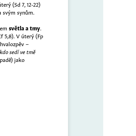
terý (Sd 7, 12-22)
ba svým synům.
azem
světla a tmy
.
Ef 5,8). V úterý (Fp
chvalozpěv –
, kdo sedí ve tmě
ápadě) jako