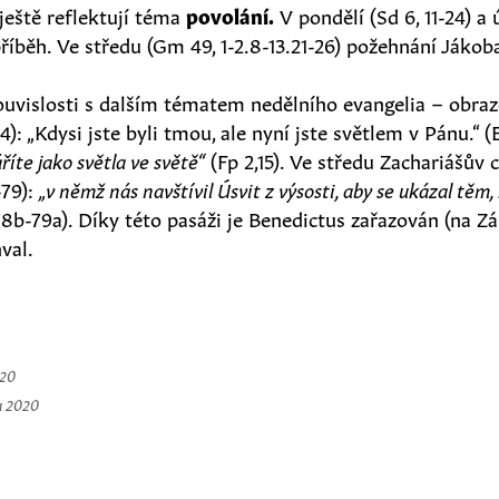
 ještě reflektují téma
povolání.
V pondělí (Sd 6, 11-24) a ú
íběh. Ve středu (Gm 49, 1-2.8-13.21-26) požehnání Jáko
souvislosti s dalším tématem nedělního evangelia – obr
14): „Kdysi jste byli tmou, ale nyní jste světlem v Pánu.“ (
říte jako světla ve světě“
(Fp 2,15). Ve středu Zachariášův 
-79):
„v němž nás navštívil Úsvit z výsosti, aby se ukázal těm
 78b-79a). Díky této pasáži je Benedictus zařazován (na Z
val.
020
a 2020