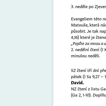
3. neděle po Zjeve
Evangeliem této ned
Matouše, která nás
působit. Je tak na
4,16) které je čten
„Pojďte za mnou a u
2. nedělní čtení (1
minulou neděli.
SZ čtení tří dní př
pátek (1 Sa 9,27 – 
David.
NZ čtení z listu G
(Ga 2, 1-10). Doplň