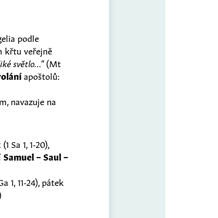
gelia podle
m křtu veřejně
liké světlo…“
(Mt
olání
apoštolů:
em, navazuje na
1 Sa 1, 1-20),
í
Samuel – Saul –
a 1, 11-24), pátek
)