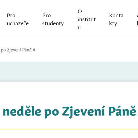
O
Pro
Pro
Konta
institut
uchazeče
studenty
kty
u
e po Zjevení Páně A
. neděle po Zjevení Páně