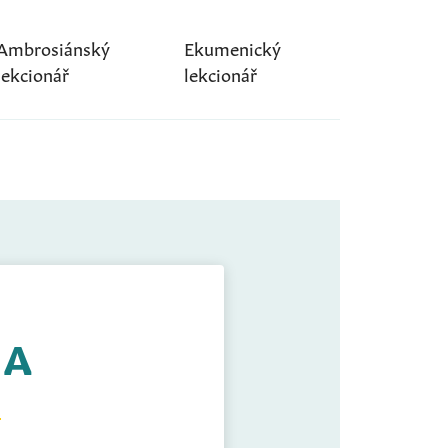
Ambrosiánský
Ekumenický
lekcionář
lekcionář
 A