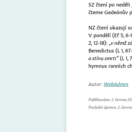
SZ čtení po neděli
čteme Gedeónův př
NZ čtení ukazují 
V pondělí (Ef 5, 6-
2, 12-18):
„v němž zá
Benedictus (L 1, 67
a stínu smrti“
(L 1,
hymnus ranních ch
Autor:
WebAdmin
Publikováno:
2. června 2
Poslední úprava:
2. červn