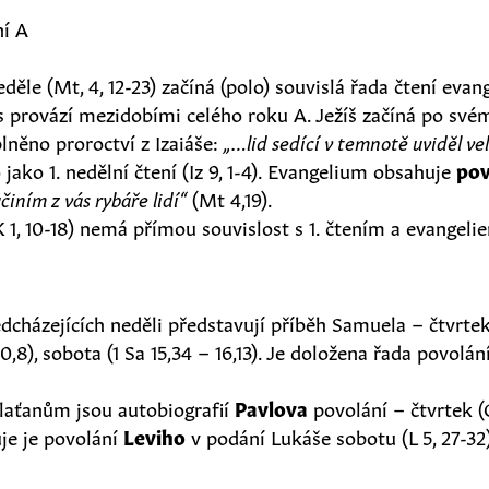
ní A
ěle (Mt, 4, 12-23) začíná (polo) souvislá řada čtení evan
 provází mezidobími celého roku A. Ježíš začíná po své
plněno proroctví z Izaiáše:
„…lid sedící v temnotě uviděl ve
o jako 1. nedělní čtení (Iz 9, 1-4). Evangelium obsahuje
pov
činím z vás rybáře lidí“
(Mt 4,19).
 K 1, 10-18) nemá přímou souvislost s 1. čtením a evangeli
edcházejících neděli představují příběh Samuela – čtvrtek (
10,8), sobota (1 Sa 15,34 – 16,13). Je doložena řada povolán
alaťanům jsou autobiografií
Pavlova
povolání – čtvrtek (G
uje je povolání
Leviho
v podání Lukáše sobotu (L 5, 27-32