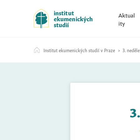
S
k
institut
Aktual
ekumenických
i
ity
studií
p
t
o
Institut ekumenických studií v Praze
3. neděl
c
o
n
t
e
n
t
3