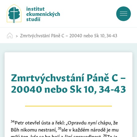
S
institut
k
ekumenických
i
studií
p
t
Zmrtvýchvstání Páně C – 20040 nebo Sk 10, 34-43
o
c
o
n
t
Zmrtvýchvstání Páně C –
e
n
20040 nebo Sk 10, 34-43
t
34
Petr otevřel ústa a řekl: „Opravdu
nyní
chápu, že
35
Bůh nikomu nestraní,
ale v každém národě je mu
36
milý ten,
kdo
se ho bojí a činí spravedlnost.
To
je