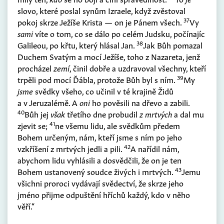
slovo, které poslal synům Izraele, když zvěstoval
37
pokoj skrze Ježíše Krista — on je Pánem všech.
Vy
sami
víte o tom, co se dálo po celém Judsku, počínajíc
38
Galileou, po křtu, který hlásal Jan.
Jak Bůh pomazal
Duchem Svatým a mocí Ježíše, toho z Nazareta, jenž
procházel
zemí
, činil dobře a uzdravoval všechny, kteří
39
trpěli pod mocí Ďábla, protože Bůh byl s ním.
My
jsme
svědky všeho, co učinil v té krajině Židů
a v Jeruzalémě. A
oni
ho pověsili na dřevo a zabili.
40
Bůh jej
však
třetího dne probudil
z mrtvých
a dal mu
41
zjevit se;
ne všemu lidu, ale svědkům předem
Bohem určeným, nám, kteří jsme s ním po jeho
42
vzkříšení z mrtvých jedli a pili.
A nařídil nám,
abychom lidu vyhlásili a dosvědčili, že on je ten
43
Bohem ustanovený soudce živých i mrtvých.
Jemu
všichni proroci vydávají svědectví, že skrze jeho
jméno přijme odpuštění hříchů každý, kdo v něho
věří.“