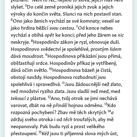
5
slyšet.
Do celé země proniká jejich zvuk a jejich
výroky do končin světa. Slunci na nich postavil stan.
6
Ono jako ženich vychází ze své komnaty; veselí se
7
jako hrdina běžící
svou
cestou.
Od konce nebes
vychází a obíhá
opět
ke konci; před jeho žárem se
nic
8
neskryje.
Hospodinův zákon je ryzí, obnovuje duši.
Hospodinovo svědectví je spolehlivé, prostým
lidem
9
dává moudrost.
Hospodinova přikázání jsou přímá,
obšťastňují srdce. Hospodinův příkaz je vytříbený,
10
dává očím světlo.
Hospodinova bázeň je čistá,
obstojí navždy. Hospodinova rozhodnutí
jsou
11
spolehlivá i spravedlivá.
Jsou žádoucnější než zlato,
než množství ryzího zlata. Jsou sladší než med, med
12
tekoucí z
plástve.
Ano, tvůj otrok se jimi nechává
13
varovat, dbát na ně
přináší
hojnou odměnu.
Kdo
14
rozpozná pochybení? Zbav mě těch skrytých
a
zdržuj svého otroka i od
těch
troufalých, aby mě
neopanovaly. Pak budu ryzí a prost velikého
15
přestoupení.
Kéž
jsou ti příjemná slova mých úst,