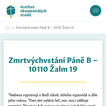
S
institut
k
ekumenických
i
studií
p
t
Zmrtvýchvstání Páně B – 10110 Žalm 19
o
c
o
n
t
Zmrtvýchvstání Páně B –
e
n
10110 Žalm 19
t
2
Nebesa vypravují
o
Boží slávě; obloha vypovídá o díle
3
jeho rukou.
Den dni vylévá řeč, noc noci sděluje
4
poznání.
Není
to
řeč, nejsou
to
slova, jejich hlas není