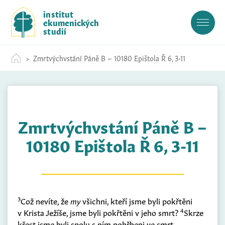
S
institut
k
ekumenických
i
studií
p
t
Zmrtvýchvstání Páně B – 10180 Epištola Ř 6, 3-11
o
c
o
n
t
Zmrtvýchvstání Páně B –
e
n
10180 Epištola Ř 6, 3-11
t
3
Což nevíte, že
my
všichni, kteří jsme byli pokřtěni
4
v Krista Ježíše, jsme byli pokřtěni v jeho smrt?
Skrze
křest jsme byli spolu s ním pohřbeni ve smrt,