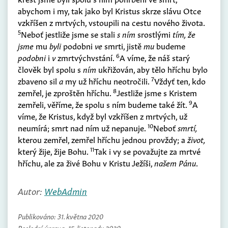
abychom i my, tak jako byl Kristus skrze slávu Otce
vzkříšen z mrtvých, vstoupili na cestu nového života.
5
Neboť jestliže jsme se stali
s ním
srostlými
tím, že
jsme
mu
byli
podobni
ve
smrti, jistě
mu
budeme
6
podobni
i
v
zmrtvýchvstání.
A víme, že náš starý
člověk byl spolu s
ním
ukřižován, aby tělo hříchu bylo
7
zbaveno sil
a
my už hříchu neotročili.
Vždyť ten, kdo
8
zemřel, je zproštěn hříchu.
Jestliže jsme s Kristem
9
zemřeli, věříme, že spolu s ním budeme také žít.
A
víme, že Kristus, když byl vzkříšen z mrtvých, už
10
neumírá; smrt nad ním už nepanuje.
Neboť
smrtí,
kterou zemřel, zemřel hříchu jednou provždy; a
život,
11
který žije, žije Bohu.
Tak i vy se považujte za mrtvé
hříchu, ale za živé Bohu v Kristu Ježíši,
našem Pánu
.
Autor:
WebAdmin
Publikováno:
31. května 2020
Poslední úprava:
15. listopadu 2020